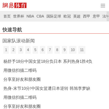
首页
世界杯
NBA
CBA
国际足球
欧冠
英超
西甲
意甲
法
快速导航
国家队滚动新闻
1
2
3
4
5
6
7
8
9
10
11
杨舒予18分中国女篮18分负日本 系列热身1胜4负
用微信扫描二维码
分享至好友和朋友圈
热身-末节10分!中国女篮遭日本逆转 韩旭李梦缺
用微信扫描二维码
分享至好友和朋友圈