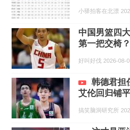
小驿拍客在北漂 2026
中国男篮四
第一把交椅
好叫好伐 2026-08-0
韩德君担
艾伦回归铺
搞笑脑洞研究所 2026