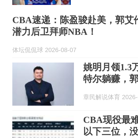
CBA速递：陈盈骏赴美，郭艾
潜力后卫拜师NBA！
体坛侃侃球 2026-08-07
姚明月领1.
特尔躺赚，
章民解说体育 2026-0
CBA现役最
以下三位，