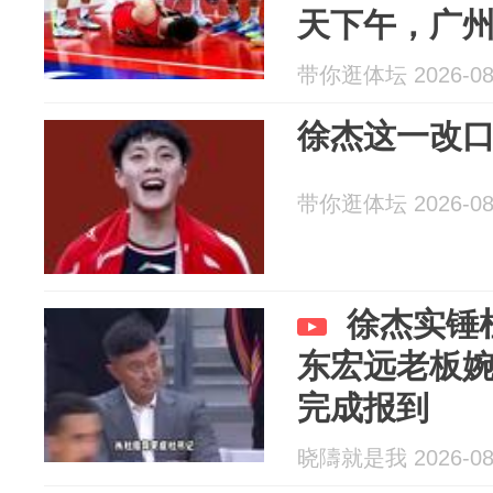
天下午，广
郭艾伦又推
带你逛体坛 2026-08
徐杰这一改
带你逛体坛 2026-08
徐杰实锤
东宏远老板
完成报到
晓隯就是我 2026-08