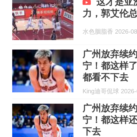
这才是亚
力，郭艾伦
水色胭脂香 2026-08
广州放弃续
宁！都这样
都看不下去
King迪哥侃球 2026-
广州放弃续
宁！都这样
下去