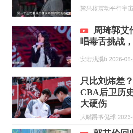
禁果核震动平行宇宙o 2
周琦郭艾
唱毒舌挑战
安若浅溪b 2026-08-
只比刘炜差
CBA后卫历
大硬伤
大嘴爵爷侃球 2026-0