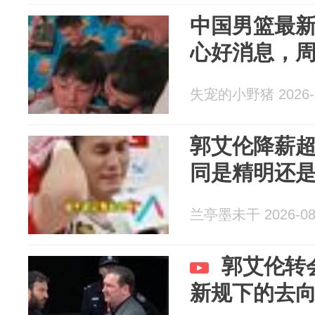
中国男篮最
心好消息，
失宠的小野猪 2026-0
郭艾伦降薪超
同是精明还
兰亭墨未干 2026-08
郭艾伦转
新规下的去