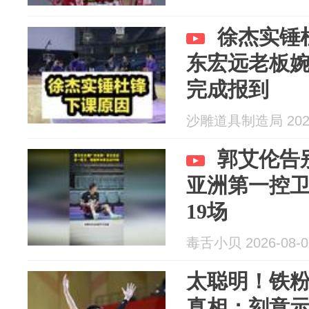
徐杰实锤
东宏远老板
完成报到
沙雕道具制造局 2026
郭艾伦告
亚洲第一控
19场
毒舌小贝 2026-08-0
太聪明！铁
真相：刻意