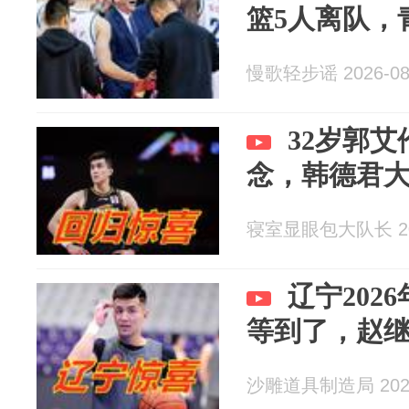
篮5人离队，
慢歌轻步谣 2026-08
32岁郭
念，韩德君
寝室显眼包大队长 202
辽宁202
等到了，赵
沙雕道具制造局 2026