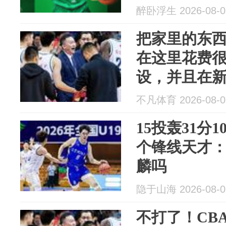
醉卧浮生 2026-08-0
把家里的东
在这里花费
设，并且在
势呢？
不凡体育 2026-08-0
15投轰31分
个锋线天才
麟吗
隐于山海 2026-08-0
不打了！CB