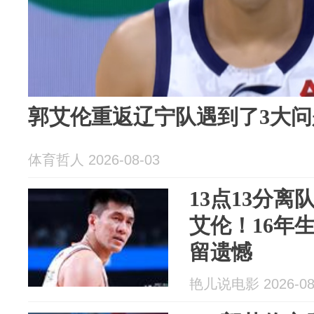
郭艾伦重返辽宁队遇到了3大问
体育哲人 2026-08-03
13点13分离
艾伦！16年
留遗憾
艳儿说电影 2026-08