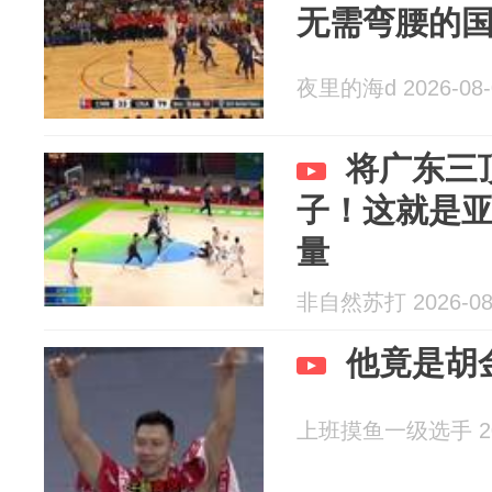
无需弯腰的
夜里的海d 2026-08-
将广东三
子！这就是
量
非自然苏打 2026-08
他竟是胡
上班摸鱼一级选手 202