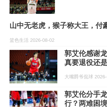
山中无老虎，猴子称大王，付
篮色生活 2026-08-02
郭艾伦感谢
真要退役还
大嘴爵爷侃球 2026-0
郭艾伦分手
行？两难困