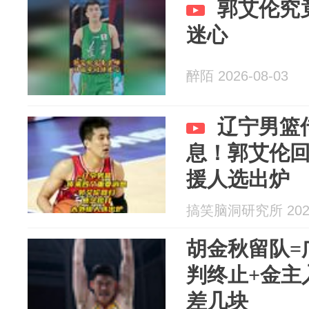
郭艾伦究
迷心
醉陌 2026-08-03
辽宁男篮
息！郭艾伦
援人选出炉
搞笑脑洞研究所 2026
胡金秋留队=
判终止+金主
差几块