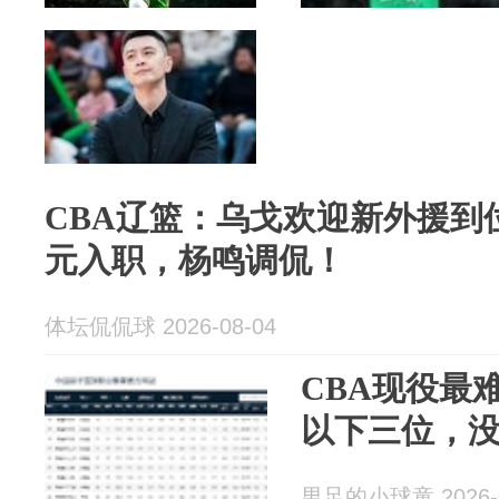
CBA辽篮：乌戈欢迎新外援到
元入职，杨鸣调侃！
体坛侃侃球 2026-08-04
CBA现役最
以下三位，
男足的小球童 2026-0