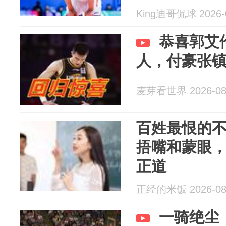
King迪哥侃球 2026-
恭喜郭艾
人，付豪张
麦芽看世界 2026-08
百姓最恨的
捂嘴和蒙眼
正道
正经的米饭 2026-08
一骑绝尘