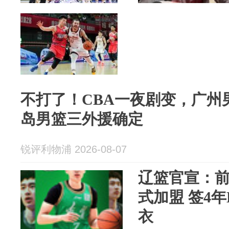
不打了！CBA一夜剧变，广州
岛男篮三外援确定
锐评利物浦 2026-08-07
辽篮官宣：
式加盟 签4
衣