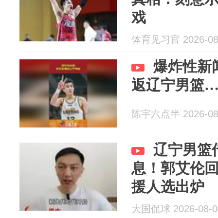
戏
体育见习官 2026-08
爆炸性新
返辽宁男篮
陈宇六点半 2026-08
辽宁男篮
息！郭艾伦
援人选出炉
大国侃球 2026-08-0