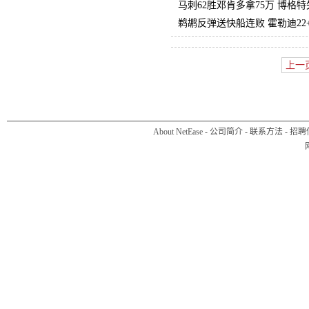
马刺62胜邓肯多拿75万 博格
鹈鹕反弹送快船连败 霍勒迪22+8
上一
About NetEase
-
公司简介
-
联系方法
-
招聘