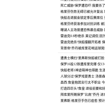
死亡威胁!保罗遭恐吓:我要杀
格里芬伤势无碍已被允许复出 
快船击退掘金锁定季后赛席位 乔丹
格里芬终获准参加对抗训练 被
曝湖人主场曾遭恐怖袭击威胁 
雷迪克0.8秒绝杀 美记调侃:
雷迪克绝杀!快船撞翻开拓者 保罗
背景帝!乔丹被库里花哨运球晃晕
遭勇士横扫!里弗斯快船被打脸
保罗16投12铁遭库里完爆 仅1
快船老将1神迹萌神也得跪 生涯
人球分过!保罗戏耍勇士 汤普森
昌西:詹皇抱团言行太不职业 
打造四巨头?詹皇:退役前要和
拜库里所赐保罗"比肩"乔丹 进
里弗斯:格里芬手伤已痊愈 预