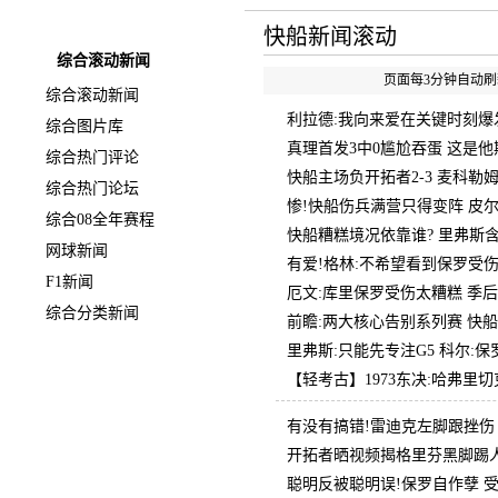
快速导航
快船新闻滚动
综合滚动新闻
页面每3分钟自动刷新
综合滚动新闻
利拉德:我向来爱在关键时刻爆发
综合图片库
真理首发3中0尴尬吞蛋 这是
综合热门评论
快船主场负开拓者2-3 麦科勒姆2
综合热门论坛
惨!快船伤兵满营只得变阵 皮
综合08全年赛程
快船糟糕境况依靠谁? 里弗斯
网球新闻
有爱!格林:不希望看到保罗受
F1新闻
厄文:库里保罗受伤太糟糕 季
综合分类新闻
前瞻:两大核心告别系列赛 快
里弗斯:只能先专注G5 科尔:
【轻考古】1973东决:哈弗里
有没有搞错!雷迪克左脚跟挫伤
开拓者晒视频揭格里芬黑脚踢人
聪明反被聪明误!保罗自作孽 