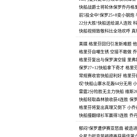
快船战爵士将轮休保罗乔丹格里
前5投全中!保罗25+8变小钢炮
22分大胜!快船送给湖人连败 科
快船视频致敬科比全场欢呼 真
美媒:格里芬回归引发新难题 
格里芬自嘲生锈:空接不敢做 
格里芬复出与保罗演空接 里弗斯
保罗27+12快船拿下奇才 格里芬
常规赛收官快船迎利好 格里芬
叹!快船山寨水花轰64分无用 
雷霆2分险胜无主力快船 维斯26
快船轻取森林狼收获4连胜 保罗20
格里芬将复出真理又倒下 小乔
快船撞翻绿衫军赢得3连胜 乔丹15
郁闷!保罗遭伊赛亚怒扇 被造
众星力挺克劳福德再获最佳第六