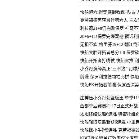
快船超六:得奖感谢教练+队友
克劳福德再获最佳第六人 三次
利拉德21+8仍完败保罗 神奇
28+6+11!保罗完爆双枪 撂话
无扣不欢!格里芬19+12 翻
快船大胜开拓者总分1-0 保罗砍2
快船开拓者打嘴仗 快船官推:
小乔丹演绎真正"三不沾" 罚
前瞻:保罗利拉德领袖比拼 快
快船PK开拓者前瞻:保罗西决第
庄神压小乔丹获篮板王 单季11
西部季后赛赛程:17日正式开战
太阳终结快船6连胜 特雷托维奇22
快船轻取灰熊斩获6连胜 小里弗斯
快船擒小牛得5连胜 克劳福德22分
KB门徒关键单打效率仅次库里