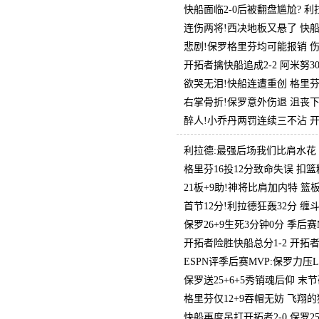
快船面临2-0后被翻盘尴尬? 
连伤两将!西决地板又悬了 快
悲剧!保罗格里芬均可能报销 
开拓者擒快船追成2-2 阿米努3
欲哭无泪!快船连遭重创 格里
右掌骨折!保罗意外伤退 沮丧
醉人!小乔丹两罚连续三不沾 
利拉德:最强后场我们比肩水花
格里芬16投12分致命失误 扣
21板+9助!神将比肩加内特 篮
首节12分!利拉德狂轰32分 
保罗26+9生死3分钟0分 季后
开拓者险胜快船总分1-2 开拓者
ESPN评季后赛MVP:保罗力压
保罗送25+6+5秀销魂后仰 末
格里芬仅12+9吞帽无妨 飞翔
快船再度吊打开拓者2-0 保罗25+