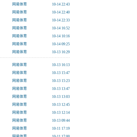
网易体育
10-14 22:43
网易体育
10-14 22:40
网易体育
10-14 22:33
网易体育
10-14 16:52
网易体育
10-14 10:16
网易体育
10-14 09:25
网易体育
10-13 16:29
网易体育
10-13 16:13
网易体育
10-13 15:47
网易体育
10-13 15:23
网易体育
10-13 13:47
网易体育
10-13 13:03
网易体育
10-13 12:45
网易体育
10-13 12:14
网易体育
10-13 09:44
网易体育
10-11 17:19
网易体育
10-11 17:00