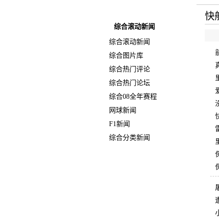
快速导航
快
综合滚动新闻
综合滚动新闻
综合图片库
综合热门评论
综合热门论坛
综合08全年赛程
网球新闻
F1新闻
综合分类新闻