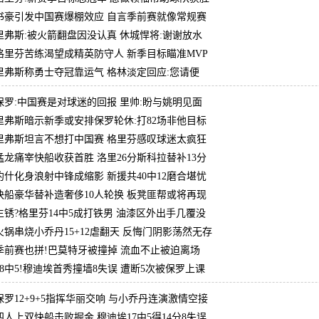
书豪引发中国赛爆棚效应 自言季前赛就像常规赛
里弗斯:被火箭翻盘因没认真 休城悍将:谢谢放水
格里芬苦练渴望成精英防守人 新季目标瞄准MVP
里弗斯称勇士夺冠靠运气 格林淡定回应:您请便
保罗:中国赛是对球迷的回报 里帅:盼与姚明见面
里弗斯暗示新季或安排保罗轮休:打82场非他目标
里弗斯坦言不想打中国赛 格里芬感叹球迷太疯狂
猛龙痛宰快船收获首胜 洛里26分斯科拉替补13分
约什化身浪射中锋成缩影 新援共40中12磨合堪忧
快船豪华替补造奢侈10人轮换 板凳匪帮或将再现
生锈?格里芬14中5成打铁男 油漆区外出手几覆没
火锅串烧小乔丹15+12虐翻天 反悔门阴影荡然无存
季前赛也拼!巴莫特牙被撞掉 流血不止被迫离场
18中5!穆迪埃首秀撞墙8失误 遭断5次被保罗上课
保罗12+9+5指挥华丽交响 与小乔丹连演激情空接
四人上双快船击败掘金 穆迪埃17中5得14分8失误