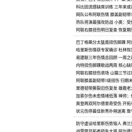
科比因流感缺席训练 三年来或
网队公布阿联伤情 膝盖副韧带1
热队将演最强攻防战 小奥：受
阿联右膝扭伤明日复查 恢复期
巴丁格飙分太猛竟扭伤脚踝 阿
哈里斯伤情获专家确诊 杜林恢
易建联三年伤情总回顾 一周之
内特扭伤脚踝歇战两周 核心缺
阿联右膝扭伤退场 山猫三节过后
阿联膝盖副韧带1级扭伤 归期未
里德韧带撕裂旧伤复发 雄鹿老
加索尔伤未愈情绪低落 禅师：
奥登两双阿尔德里奇受伤 开拓
状元伤停最佳新秀扑朔迷离 詹
防守虚设哈里斯伤势恼人 弗兰
战雷霆开拓者损失大将 阿尔德