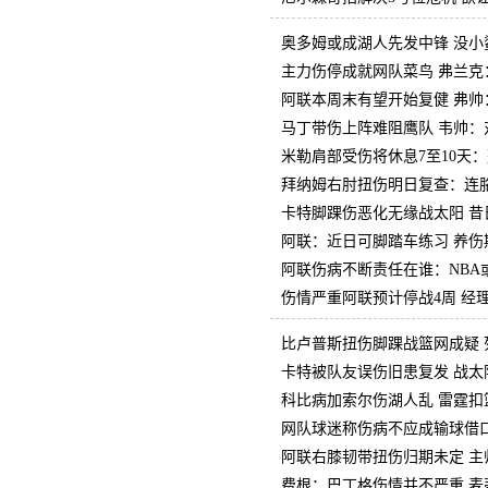
奥多姆或成湖人先发中锋 没小
主力伤停成就网队菜鸟 弗兰克
阿联本周末有望开始复健 弗帅
马丁带伤上阵难阻鹰队 韦帅：
米勒肩部受伤将休息7至10天
拜纳姆右肘扭伤明日复查：连
卡特脚踝伤恶化无缘战太阳 昔
阿联：近日可脚踏车练习 养伤
阿联伤病不断责任在谁：NBA
伤情严重阿联预计停战4周 经
比卢普斯扭伤脚踝战篮网成疑 
卡特被队友误伤旧患复发 战太
科比病加索尔伤湖人乱 雷霆扣
网队球迷称伤病不应成输球借口
阿联右膝韧带扭伤归期未定 主
费根：巴丁格伤情并不严重 麦