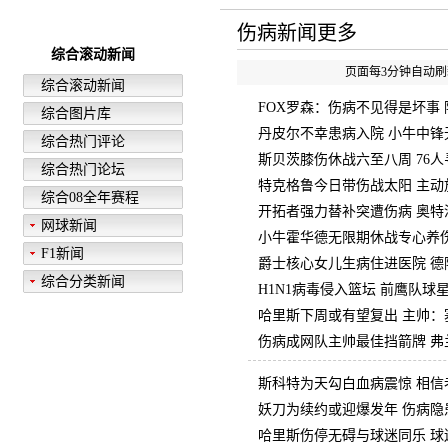
快速导航
伤病新闻更多
综合滚动新闻
页面每3分钟自动刷新
综合滚动新闻
FOX罗森：伤病不见得是坏事
综合图片库
丹皮尔不幸患病入院 小牛中锋
综合热门评论
斯贝茨膝伤休战六至八周 76
综合热门论坛
特克格鲁今日带伤战太阳 主动
综合08全年赛程
开拓者强力替补突遭伤病 奥特
网球新闻
小牛霍华德无限期休战专心养伤
F1新闻
爵士核心女儿生病住进医院 德
综合分类新闻
H1N1病毒侵入篮坛 前鹰队球
哈里斯下周或有望复出 主帅：
伤病成网队主帅最佳挡箭牌 弗
斯科特为天勾白血病震惊 相信
妖刀为续约或迎爆发年 伤病隐
哈里斯伤停无碍与球迷同乐 球