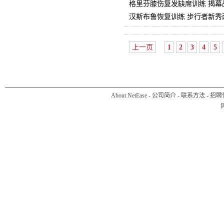
格里芬膝伤复发缺席训练 揭幕
汉斯布鲁恢复训练 步行者新秀
上一页
1
2
3
4
5
About NetEase
-
公司简介
-
联系方法
-
招聘