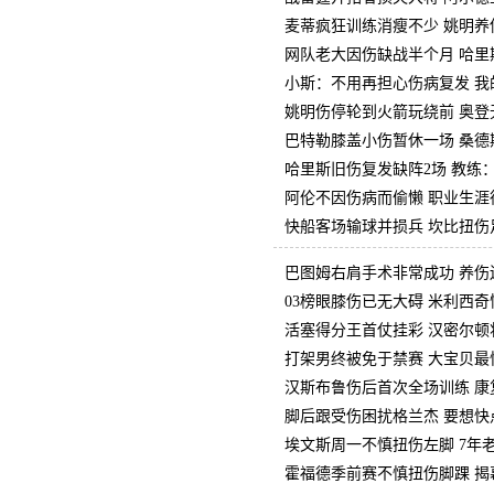
麦蒂疯狂训练消瘦不少 姚明养
网队老大因伤缺战半个月 哈里
小斯：不用再担心伤病复发 我
姚明伤停轮到火箭玩绕前 奥登
巴特勒膝盖小伤暂休一场 桑德
哈里斯旧伤复发缺阵2场 教练
阿伦不因伤病而偷懒 职业生涯
快船客场输球并损兵 坎比扭伤
巴图姆右肩手术非常成功 养伤
03榜眼膝伤已无大碍 米利西
活塞得分王首仗挂彩 汉密尔顿
打架男终被免于禁赛 大宝贝最
汉斯布鲁伤后首次全场训练 康
脚后跟受伤困扰格兰杰 要想快
埃文斯周一不慎扭伤左脚 7年
霍福德季前赛不慎扭伤脚踝 揭