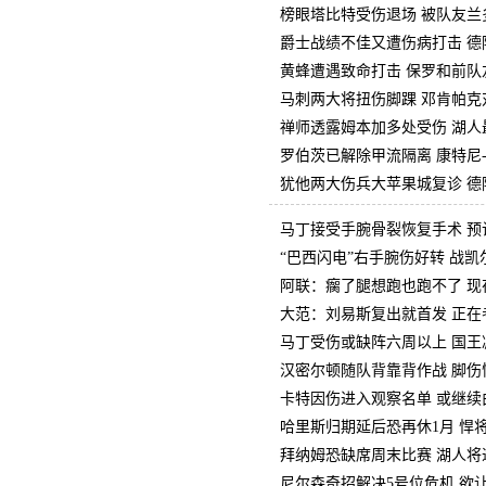
榜眼塔比特受伤退场 被队友兰
爵士战绩不佳又遭伤病打击 德
黄蜂遭遇致命打击 保罗和前队
马刺两大将扭伤脚踝 邓肯帕克
禅师透露姆本加多处受伤 湖人
罗伯茨已解除甲流隔离 康特尼
犹他两大伤兵大苹果城复诊 德
马丁接受手腕骨裂恢复手术 预
“巴西闪电”右手腕伤好转 战
阿联：瘸了腿想跑也跑不了 现
大范：刘易斯复出就首发 正在
马丁受伤或缺阵六周以上 国王
汉密尔顿随队背靠背作战 脚伤
卡特因伤进入观察名单 或继续
哈里斯归期延后恐再休1月 悍
拜纳姆恐缺席周末比赛 湖人将
尼尔森奇招解决5号位危机 欲