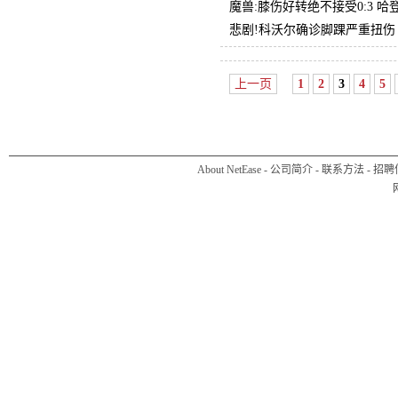
魔兽:膝伤好转绝不接受0:3 哈
悲剧!科沃尔确诊脚踝严重扭伤
上一页
1
2
3
4
5
About NetEase
-
公司简介
-
联系方法
-
招聘