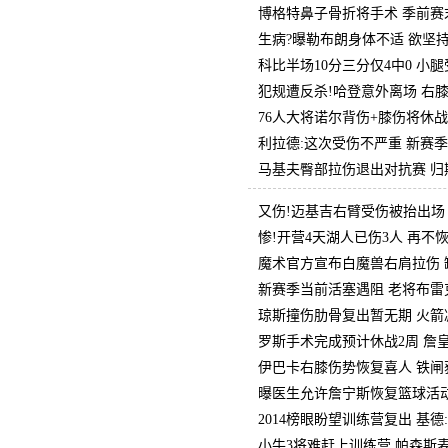
博格特鼻子骨折将手术 季前赛
生病?曝勒布朗身体不适 欲坚
科比半场10分三分仅4中0 小
犯规遭反杀!哈登意外离场 右
76人大将诺尔背伤+膝伤将休战
利拉德:这次受伤不严重 新赛
马基夫臀部拉伤退出对抗赛 归
又伤!迈基吉右臂受伤被抬出场
惨!开营4天湖人已伤3人 再不
魔术官方宣布白魔兽右肩拉伤 
新赛季当前活塞遇阻 老将布雷
琼斯撞伤肋骨复出暂无期 火箭
罗斯手术完成预计休战2周 詹
伊巴卡右膝伤势恢复喜人 铁闸
曝医生允许詹宁斯恢复篮球活动
2014榜眼盼望训练营复出 基
小牛3将难赶上训练营 帕森斯