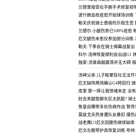
兰德里接受右手腕手术修复韧带 
波什肺血栓痊愈开始球场训练 
勒夫庆祝骑士晋级险乐极生悲:
兰德尔:小腿伤势已100%痊愈
厄文腿伤未愈仅参加部分训练 
勒夫:下季会在骑士揭幕战复出
科尔:汤神恢复顺利会出战G1
独家-汤普森脑震荡并无大碍 
汤神父亲:儿子眩晕狂吐无法开
厄文缺阵两场确认G4将回归 
库里:那一摔让我惊魂未定 没
肘击夹腿垫脚东区太肮脏? 骑
詹皇自曝带多处伤病作战 暂停
莫兹戈夫热身遭队友暴扣 撞伤
战老鹰G3厄文因膝伤继续缺席
厄文左膝带护具恢复训练 布帅