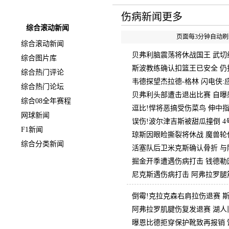
快速导航
伤病新闻更多
综合滚动新闻
页面每3分钟自动刷新
综合滚动新闻
贝弗利脑震荡将休战国王 武切
综合图片库
斯波教练确认扣篮王已安全 仍
综合热门评论
韦德探望杰拉德-格林 闪电侠
综合热门论坛
贝弗利头部遭击退出比赛 自曝
综合08全年赛程
逗比!悍将恶搞受伤菜鸟 伸中指
网球新闻
误伤!波尔津吉斯被甜瓜撞倒 4
F1新闻
琼斯因眼睑撕裂将休战 魔兽轮
综合分类新闻
活塞队后卫米克斯确认骨折 与
掘金开季遭遇伤病打击 钱德勒因
尼克斯遇伤病打击 阿弗拉罗腿
倒霉!克拉克森右肩拉伤退赛 
阿弗拉罗肌腱伤复发退赛 湖人
曝恩比德拒穿保护靴致再报销 