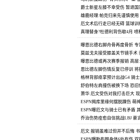
爵士新星左膝不幸受伤 暂退国
雄鹿经理:帕克归来先谨慎使用
厄文术后行走已经无碍 篮球训
真理替身?杜德利背伤歇4月 
曝恩比德右脚舟骨再度骨折 专
莫兹戈夫接受膝盖关节镜手术 
曝恩比德或再次赛季报销 高层:
恩比德左脚伤情反复已停训 将
格林背部痉挛预计出战G4 骑
舒伯特左肩撞伤被换下场 恐旧
萧华:厄文受伤对我打击巨大 
ESPN揭库里缘何摆脱踝伤 萌
ESPN曝厄文与骑士已有矛盾
乔治伤势痊愈自信挑战LBJ 豪
厄文:报销虽难过但并不后悔 
ESPN曝勒布朗身体6处有伤 