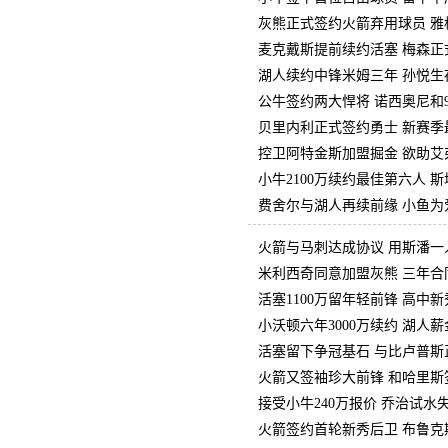
灰熊正式签约火箭弃用球员 雅
麦克戴斯提前续约活塞 梅森正
湖人续约中锋米姆三年 孙悦生
公牛签约两大悍将 诺西奥尼和
贝里内利正式签约勇士 新赛季
控卫阿特金斯加盟掘金 欲助艾
小牛2100万续约最佳第六人 
费舍尔与湖人再续前缘 小鱼为
火箭与马刺达成协议 用斯潘一
米利西奇同意加盟灰熊 三年合同
活塞1100万留年轻前锋 高中
小沃顿六年3000万续约 湖人
活塞留下争冠基石 与比卢普斯
火箭又签袖珍大前锋 和哈里斯
接受小牛240万报价 乔治试水
火箭签约首轮新秀后卫 布鲁克