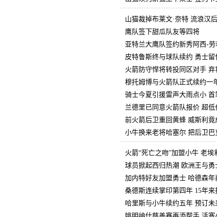
山猫裁掉布莱文·奈特 流浪汉
鹰队签下甜瓜队友等四将
亚特兰大鹰队签约新秀阿西-劳
皮特鲁斯终与球队续约 勇士留
火箭防守悍将转投同区对手 弃
穆托姆博与火箭队正式续约一
骑士今夏引援雷声大雨点小 首
兰德里已同意火箭队报价 超低
前火箭后卫重回黄蜂 威斯利竟
小牛换来老将哈塞尔 把后卫巴
火箭“死亡之吻”加盟小牛 老
球员掀起西归热潮 欧洲王与勇
加内特好友加盟勇士 哈德森年
桑德斯连续掌印第四年 15年
哈里斯与小牛续约五年 预订未
姚明纳什慈善赛再添帮手 活塞