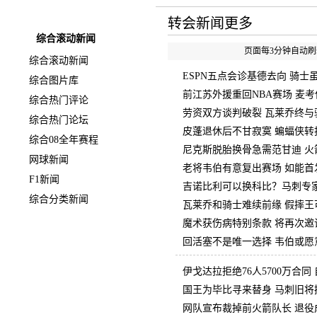
快速导航
转会新闻更多
综合滚动新闻
页面每3分钟自动刷新
综合滚动新闻
ESPN五点会诊基德去向 骑
综合图片库
前江苏外援重回NBA赛场 麦
综合热门评论
劳资双方谈判破裂 瓦莱乔终与
综合热门论坛
皮蓬退休后不甘寂寞 蝙蝠侠转
综合08全年赛程
尼克斯脱胎换骨急需范甘迪 火
网球新闻
老将韦伯有意复出赛场 如能首
F1新闻
吉诺比利可以换科比？马刺专
综合分类新闻
瓦莱乔和骑士难续前缘 假摔王
魔术获伤病特别条款 将再次邀
回活塞不是唯一选择 韦伯或愿
伊戈达拉拒绝76人5700万合同
国王为毕比寻来替身 马刺旧将
网队宣布裁掉前火箭队长 退役