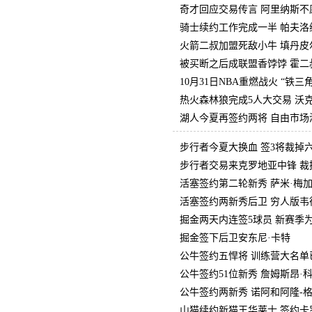
奇才回应交易传言 阿里纳斯不
骑士续约工作完成一半 帕夫洛
火箭二叔加盟死敌小牛 填丹皮
被买断之后成联盟香饽饽 霍二
10月31日NBA重燃战火 “铁
热火森林狼完成5人大交易 沃
湖人今夏再签约两将 自由市场
步行者今夏大换血 签3将裁掉
步行者交易来克罗地亚中锋 裁
活塞签约第二轮新秀 萨米·梅
活塞签约两新秀后卫 穷人版韦
掘金两天内连签5球员 新赛季
掘金签下后卫安东尼·卡特
公牛签约五悍将 训练营大名单
公牛签约51位新秀 詹姆斯昂·
公牛签约两新秀 诺阿和阿隆-
山猫续约新猫王华莱士 签约卡