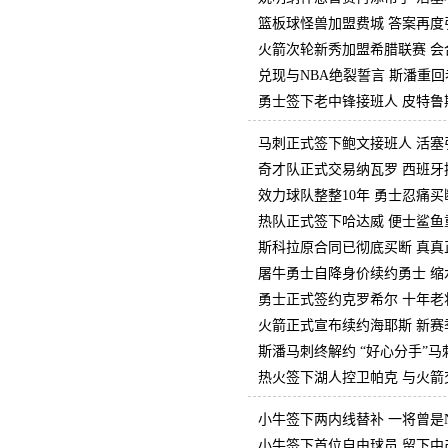
篮板球怪兽加盟费城 答案再度
火箭次轮新秀加盟希腊联赛 会
兑现与NBA绝裂誓言 斯潘重
勇士签下老中锋接班人 皮特鲁
马刺正式签下鲍文接班人 活塞
奇才队正式交易纳瓦罗 西班牙
效力球队整整10年 勇士忍痛
热队正式签下哈达威 便士鲨鱼
斯科拉原合同已彻底买断 真真
屠牛勇士自降身价续约勇士 缩水
勇士正式签约克罗希尔 十年老将
火箭正式宣布续约海耶斯 新赛
斯潘马刺终解约 “好心分手”
热火签下湖人控卫帕克 与火箭
小牛签下两内线替补 一将曾是
小牛签下首位自由球员 留下中