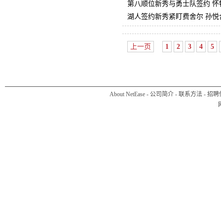
第八顺位新秀与勇士队签约 怀
湖人签约新秀紧盯费舍尔 孙悦
上一页
1
2
3
4
5
About NetEase
-
公司简介
-
联系方法
-
招聘