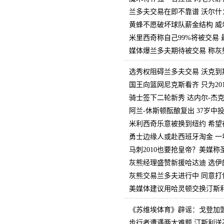
兰多夫交易在即不靠谱 沃尔什
黄蜂不愿破坏球队薪金结构 威
米里西奇称自己99%将被交易
媒体爆兰多夫期待被交易 称灰
选秀权阻碍兰多夫交易 沃克到
国王向篮网尼克斯看齐 只为20
骑士签下二轮新秀 达内尔-杰
阿兰-休斯顿酝酿复出 37岁中
米利西奇乐意被换到纽约 希望
勇士边缘人或赴西班牙淘金 一
马刺2010也要抢皇帝？美媒
灰熊经理盛赞新援哈达迪 选伊
灰熊交易兰多夫进行中 同意打
美媒体建议用哈灵顿交换汀斯利
《苏维埃体育》辟谣：戈登加
步行者遭遇两大难题 汀斯利送