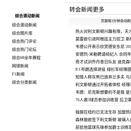
快速导航
转会新闻更多
综合滚动新闻
页面每3分钟自动刷新
综合滚动新闻
热火对利文斯顿兴趣有限，天
综合图片库
莫雷欲引进阿根廷主力控卫 斯
综合热门评论
韦德公开表示欣赏德安东尼 20
综合热门论坛
安德烈-米勒聘请经纪人 合同
综合08全年赛程
奇才试训乔丹昔日队友 迪克森
网球新闻
P.J.布朗选择退役 绿衫军经理
F1新闻
知情人称灰熊已放弃兰多夫 与
综合分类新闻
利文斯顿通过开拓者体检 经理
韦德：尼克斯想要的不是我 是
76人邀3球员参加训练营 后
独狼在纽约已无法生存 加盟热
森林狼欲签下利文斯顿 玻璃人
前犹他篮球先锋参加爵士训练营