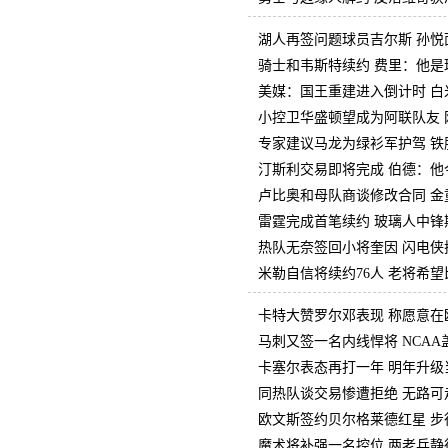
湖人再签问题球员吉尔斯 孙悦
骑士和韦斯特续约 费里：他是
美媒：国王重建进入倒计时 白
小控卫华盛顿望成为阿联队友 
专家建议马龙为绿衫军护驾 铁
汀斯利交易即将完成 伯德：他
卢比奥和母队商谈修改合同 金
雷霆完成首笔续约 玻璃人中锋
热队无奈签回小将奎因 闪电侠
米勒自信将续约76人 老将希
卡特大赞罗尔邓表现 称愿意在
马刺又签一名内线悍将 NCA
卡塞尔表态再打一年 明年升级
同热队谈交易惨遭拒绝 无路可
欧文斯签约贝尔格莱德红星 步
魔术将补强一名控位 两老兵静