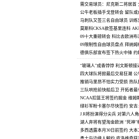
需交易球员：尼克斯二将居首 
公牛老板插手戈登转会 留队或
马刺队又签三名自由球员 训练
莫斯科CKSA欲签基里连科 A
09十大重磅转会 科比去欧洲
09限制性自由球员盘点 拜纳
德俱乐部宣布签下热火中锋 约
“玻璃人”成香饽饽 利文斯顿接
四大球队将掀最后交易狂潮 公
推销马里昂不怕实力受损 热队
三队哄抢前快船后卫 开拓者最
NCAA扣篮王将签约掘金 维姆
绿衫军盼卡塞尔尽快签约 安吉
J.R将扮演得分尖兵 对第六人
湖人弃将有望淘金欧洲 “死神
多西透露本月30日前签约 大
勇士与边缘人解约 皮洛维奇获