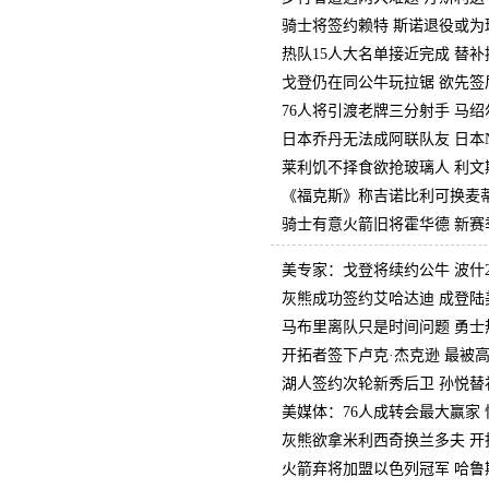
骑士将签约赖特 斯诺退役或为
热队15人大名单接近完成 替
戈登仍在同公牛玩拉锯 欲先签
76人将引渡老牌三分射手 马
日本乔丹无法成阿联队友 日本N
莱利饥不择食欲抢玻璃人 利文
《福克斯》称吉诺比利可换麦蒂
骑士有意火箭旧将霍华德 新赛
美专家：戈登将续约公牛 波什2
灰熊成功签约艾哈达迪 成登陆
马布里离队只是时间问题 勇士
开拓者签下卢克·杰克逊 最被
湖人签约次轮新秀后卫 孙悦替
美媒体：76人成转会最大赢家
灰熊欲拿米利西奇换兰多夫 开
火箭弃将加盟以色列冠军 哈鲁