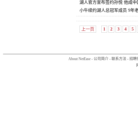
湖人官方宣布签约孙悦 他成中
小牛续约湖人总冠军成员 9年
上一页
1
2
3
4
5
About NetEase
-
公司简介
-
联系方法
-
招聘