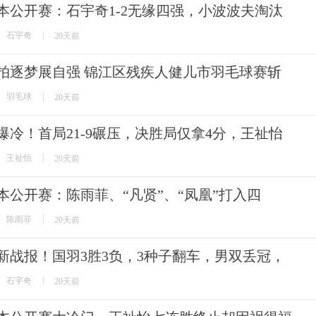
本公开赛：石宇奇1-2无缘四强，小波波夫淘汰
石宇奇
20天前
拍逐梦展自强 锦江区残疾人健儿市羽毛球赛斩
羽毛球
20天前
爆冷！首局21-9碾压，决胜局仅拿4分，王祉怡
王祉怡
20天前
本公开赛：陈雨菲、“凡贤”、“凤凰”打入四
陈雨菲
20天前
新战报！国羽3胜3负，3种子翻车，男双丢冠，
石宇奇
20天前