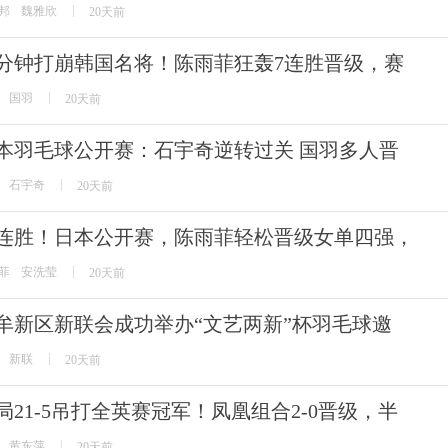
邦
魏雅欣
20天前
5分钟打崩韩国名将！陈雨菲狂轰7连胜晋级，赛
国羽
20天前
本羽毛球公开赛：石宇奇逆转过关 国羽多人晋
石宇奇
20天前
连胜！日本公开赛，陈雨菲轻松晋级女单四强，
菲
安洗莹
20天前
牟新区新联会成功举办“文艺两新”杯羽毛球邀
新联
20天前
局21-5吊打全英赛冠军！凤凰组合2-0晋级，半
黄东萍
20天前