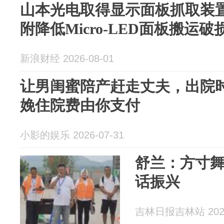
山本光电取得显示面板抓取装
附降低Micro-LED面板搬运破
新浪财经 2026-08-01
让男闺蜜陪产赶走丈夫，出院
娩住院费由你支付
小影的娱乐 2026-07-31
舒兰：方寸舞
话振兴
吉林日报吉林站 2026