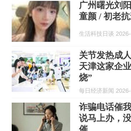
广州曙光刘阳
童颜 / 初
生活科技日谈 2026-0
关节发热成
天津这家企业
烧”
每日经济新闻 2026-0
诈骗电话催我
说马上办，
催