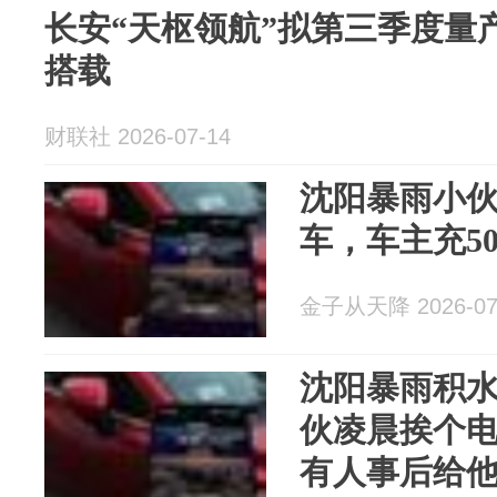
长安“天枢领航”拟第三季度量
搭载
财联社 2026-07-14
沈阳暴雨小
车，车主充5
金子从天降 2026-07
沈阳暴雨积
伙凌晨挨个
有人事后给他