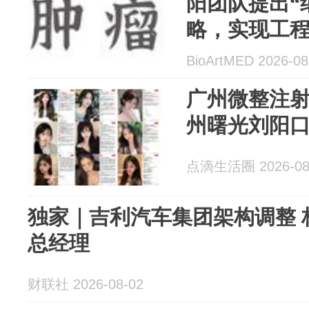
阳团队提出“
略，实现工
肿瘤免疫治
BioArtMED 2026-08
广州微整注
州曙光刘阳
点滴生活圈 2026-08
独家｜吉利汽车集团架构调整 
总经理
财联社 2026-08-02