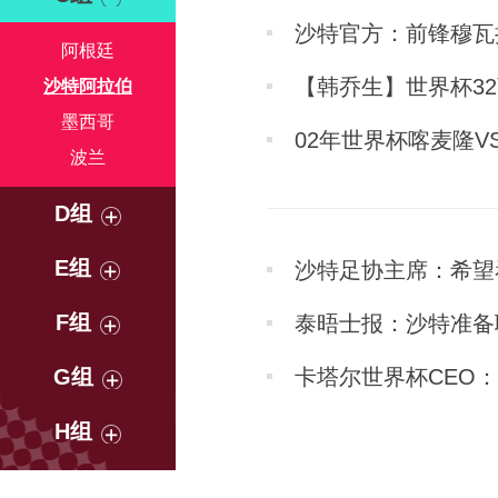
沙特官方：前锋穆瓦
阿根廷
【韩乔生】世界杯3
沙特阿拉伯
客？
墨西哥
02年世界杯喀麦隆
波兰
局
D组
E组
沙特足协主席：希望
F组
泰晤士报：沙特准备
G组
卡塔尔世界杯CEO：
H组