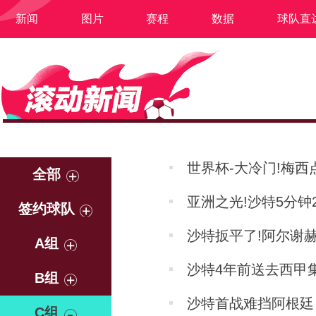
新闻
图片
赛程
数据
球队直
世界杯-大冷门!梅西
全部
亚洲之光!沙特5分钟
签约球队
沙特扳平了!阿尔谢赫
A组
沙特4年前送去西甲集
B组
沙特首战难挡阿根廷
C组