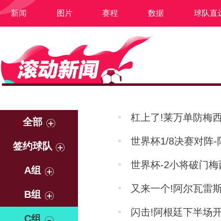
新闻
图片
赛程
数据
球队直
杠上了!莱万单防梅
全部
世界杯1/8决赛对阵
签约球队
世界杯-2小将破门梅
A组
又来一个!阿尔瓦雷
B组
闪击!阿根廷下半场开
C组