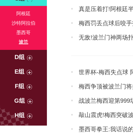
真是压着打!阿根廷半
阿根廷
梅西罚丢点球后咬手
沙特阿拉伯
墨西哥
无敌!波兰门神两场
波兰
D组
E组
世界杯-梅西失点球 
F组
梅西争顶被波兰门将
G组
战波兰梅西迎第99
敲山震虎!梅西突破
H组
墨西哥拳王:我话说