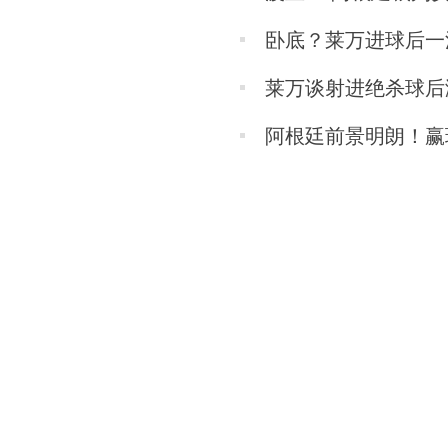
卧底？莱万进球后一
莱万谈射进绝杀球后
阿根廷前景明朗！赢