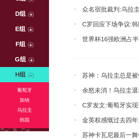
众名宿批裁判:乌拉
D组
C罗回应下场争议:
E组
世界杯16强欧洲占半
F组
G组
H组
苏神：乌拉圭总是被针
余怒未消！乌拉圭退
葡萄牙
加纳
C罗发文:葡萄牙实现
乌拉圭
金英权感慨过去四年
韩国
苏神卡瓦尼最后一舞