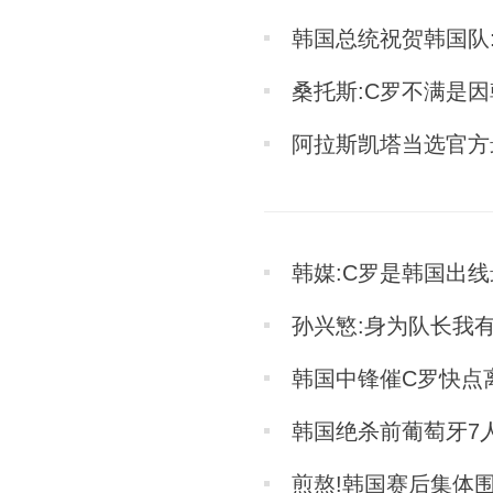
韩国总统祝贺韩国队
桑托斯:C罗不满是
阿拉斯凯塔当选官方
韩媒:C罗是韩国出
孙兴慜:身为队长我
韩国中锋催C罗快点
韩国绝杀前葡萄牙7人
煎熬!韩国赛后集体