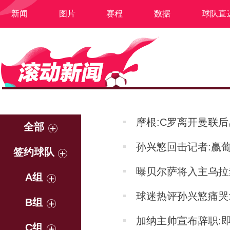
新闻
图片
赛程
数据
球队直
摩根:C罗离开曼联
全部
孙兴慜回击记者:赢
签约球队
曝贝尔萨将入主乌拉
A组
球迷热评孙兴慜痛哭
B组
加纳主帅宣布辞职:
C组