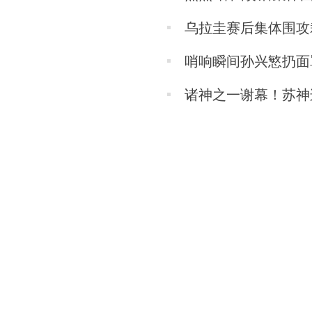
乌拉圭赛后集体围攻
哨响瞬间孙兴慜扔面
诸神之一谢幕！苏神