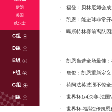
福登：贝林厄姆会成
伊朗
美国
凯恩：能进球非常开
威尔士
曝斯特林赛前离队因
C组
D组
E组
凯恩当选全场最佳：
F组
詹俊：凯恩重新定义了
G组
荷阿法英波澜不惊全
世界杯1/4决赛-法
H组
世界杯-福登2传凯恩