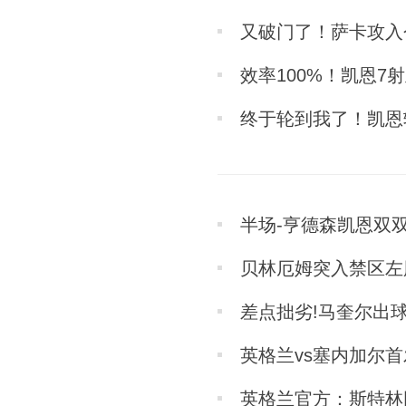
又破门了！萨卡攻入个
效率100%！凯恩7
终于轮到我了！凯恩
半场-亨德森凯恩双双
贝林厄姆突入禁区左
差点拙劣!马奎尔出
英格兰vs塞内加尔
英格兰官方：斯特林