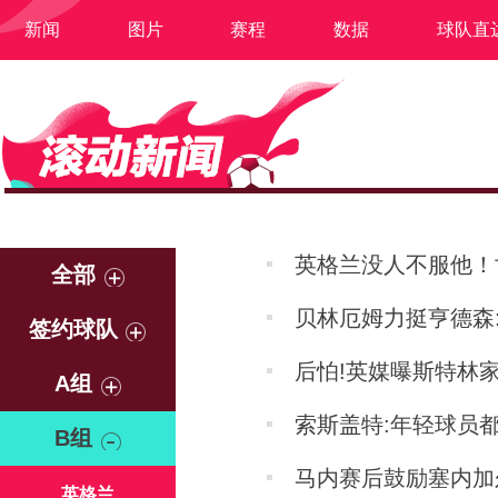
新闻
图片
赛程
数据
球队直
英格兰没人不服他！
全部
全
贝林厄姆力挺亨德森
签约球队
后怕!英媒曝斯特林
A组
索斯盖特:年轻球员
B组
马内赛后鼓励塞内加
英格兰