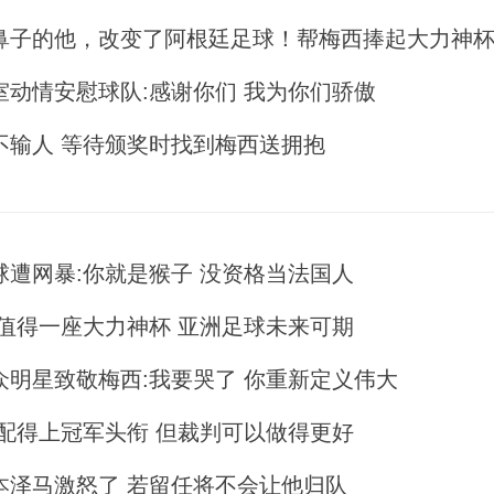
鼻子的他，改变了阿根廷足球！帮梅西捧起大力神
室动情安慰球队:感谢你们 我为你们骄傲
不输人 等待颁奖时找到梅西送拥抱
球遭网暴:你就是猴子 没资格当法国人
西值得一座大力神杯 亚洲足球未来可期
众明星致敬梅西:我要哭了 你重新定义伟大
廷配得上冠军头衔 但裁判可以做得更好
本泽马激怒了 若留任将不会让他归队