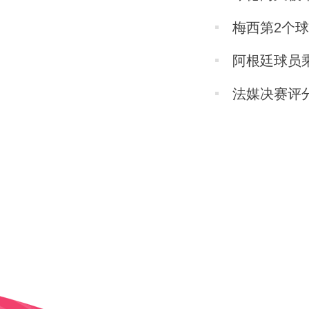
梅西第2个球
阿根廷球员
法媒决赛评分