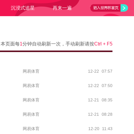
沉浸式追星
再来一遍
荐彩
本页面每
1
分钟自动刷新一次，手动刷新请按
Ctrl + F5
网易体育
12-22
07:57
网易体育
12-22
07:50
网易体育
12-21
08:35
网易体育
12-21
08:28
网易体育
12-20
11:43