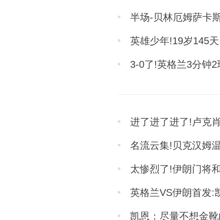
半场-贝林厄姆萨卡斯
英雄少年!19岁14
3-0了!英格兰3分钟
进了进了进了!卢克肖
名流云集!贝克汉姆
太惨烈了!伊朗门将
英格兰VS伊朗首发:
凯恩：尽量不想金靴