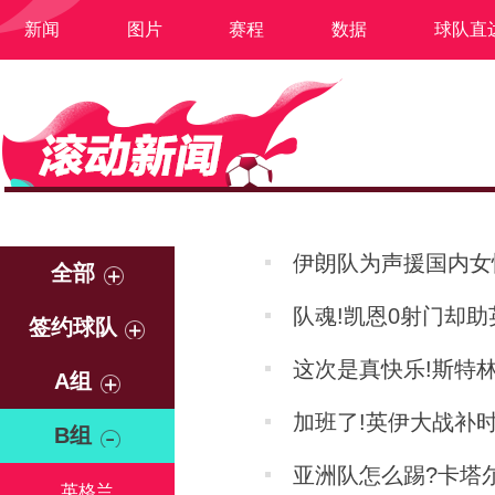
新闻
图片
赛程
数据
球队直
伊朗队为声援国内女
全部
队魂!凯恩0射门却
签约球队
这次是真快乐!斯特
A组
加班了!英伊大战补时
B组
亚洲队怎么踢?卡塔尔
英格兰