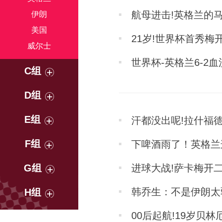
航母进击!英格兰的
伊朗
美国
21岁!世界杯首秀梅
威尔士
世界杯-英格兰6-2
C组
D组
E组
汗都没出呢!拉什福
F组
下啤酒雨了！英格兰
G组
进球大战!萨卡梅开二
韩乔生：不是伊朗太
H组
00后起航!19岁贝