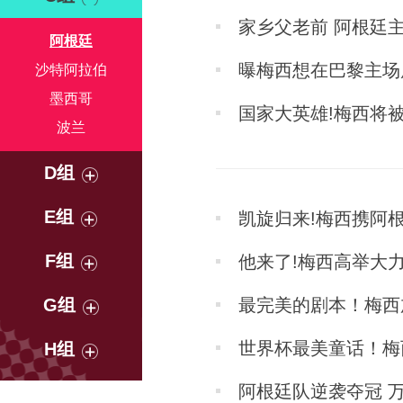
家乡父老前 阿根廷
阿根廷
曝梅西想在巴黎主场
沙特阿拉伯
墨西哥
国家大英雄!梅西将
波兰
D组
E组
凯旋归来!梅西携阿根
F组
他来了!梅西高举大
G组
最完美的剧本！梅西
世界杯最美童话！梅
H组
阿根廷队逆袭夺冠 万