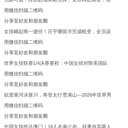
用微信扫描二维码
分享至好友和朋友圈
女排崛起唯一捷径！庄宇珊留洋完成蜕变，全员该
用微信扫描二维码
分享至好友和朋友圈
世界女排联赛1/4决赛赛程：中国女排对阵美国队
用微信扫描二维码
分享至好友和朋友圈
欲渡黄河冰塞川，将登太行雪满山—2026年世界男
用微信扫描二维码
分享至好友和朋友圈
中国女排抵达澳门！16人名单公布，赵勇放弃两人