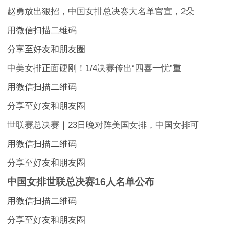
赵勇放出狠招，中国女排总决赛大名单官宣，2朵
用微信扫描二维码
分享至好友和朋友圈
中美女排正面硬刚！1/4决赛传出“四喜一忧”重
用微信扫描二维码
分享至好友和朋友圈
世联赛总决赛｜23日晚对阵美国女排，中国女排可
用微信扫描二维码
分享至好友和朋友圈
中国女排世联总决赛16人名单公布
用微信扫描二维码
分享至好友和朋友圈