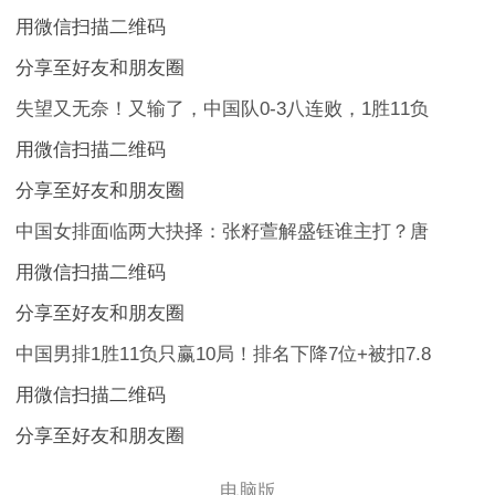
用微信扫描二维码
分享至好友和朋友圈
失望又无奈！又输了，中国队0-3八连败，1胜11负
用微信扫描二维码
分享至好友和朋友圈
中国女排面临两大抉择：张籽萱解盛钰谁主打？唐
用微信扫描二维码
分享至好友和朋友圈
中国男排1胜11负只赢10局！排名下降7位+被扣7.8
用微信扫描二维码
分享至好友和朋友圈
电脑版