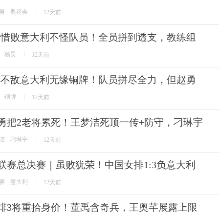
努
奥运会
12天前
-3惜败意大利不怪队员！全员拼到透支，教练组
杨昊
12天前
-3不敌意大利无缘铜牌！队员拼尽全力，但赵勇
铜牌
12天前
勇把2老将累死！王梦洁死顶一传+防守，刁琳宇
洁
刁琳宇
12天前
联赛总决赛｜虽败犹荣！中国女排1:3负意大利
赛
意大利
12天前
排3将重拾身价！董禹含奇兵，王奥芊展露上限