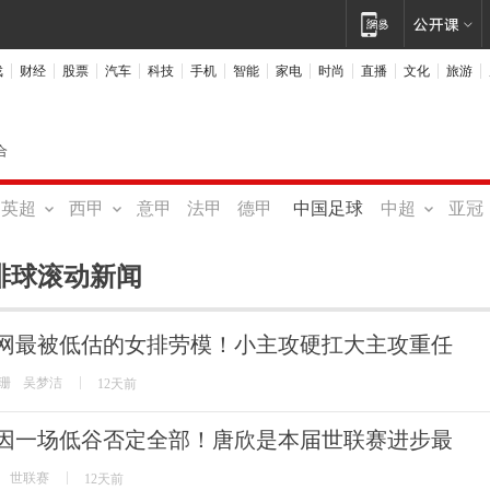
戏
财经
股票
汽车
科技
手机
智能
家电
时尚
直播
文化
旅游
合
英超
西甲
意甲
法甲
德甲
中国足球
中超
亚冠
排球滚动新闻
网最被低估的女排劳模！小主攻硬扛大主攻重任
珊
吴梦洁
12天前
因一场低谷否定全部！唐欣是本届世联赛进步最
世联赛
12天前