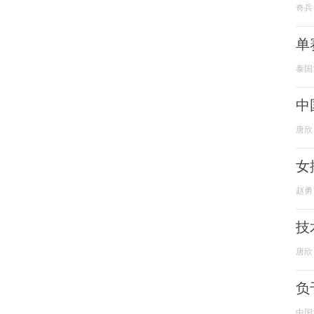
奇兵
单
泰国
中
唐欣
女
赵勇
技
唐欣
负
中国