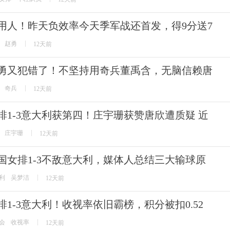
用人！昨天负效率今天季军战还首发，得9分送7
赵勇
12天前
勇又犯错了！不坚持用奇兵董禹含，无脑信赖唐
奇兵
12天前
排1-3意大利获第四！庄宇珊获赞唐欣遭质疑 近
庄宇珊
12天前
国女排1-3不敌意大利，媒体人总结三大输球原
利
吴梦洁
12天前
排1-3意大利！收视率依旧霸榜，积分被扣0.52
会
收视率
12天前