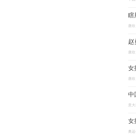
瞎
唐欣
赵
唐欣
女
唐欣
中
意大
女
奥运