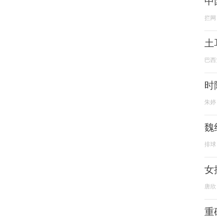
中
拦网
土
巴西
时
朱婷
魏
排球
女
唐欣
重