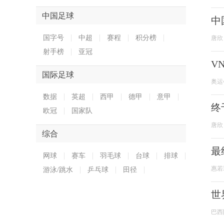
中国足球
中
国字号
中超
赛程
积分榜
唐欣
射手榜
亚冠
V
国际足球
奥运
数据
英超
西甲
德甲
意甲
终
欧冠
国家队
唐欣
综合
最
网球
赛车
羽毛球
台球
排球
惠若
游泳/跳水
乒乓球
田径
世
巴西