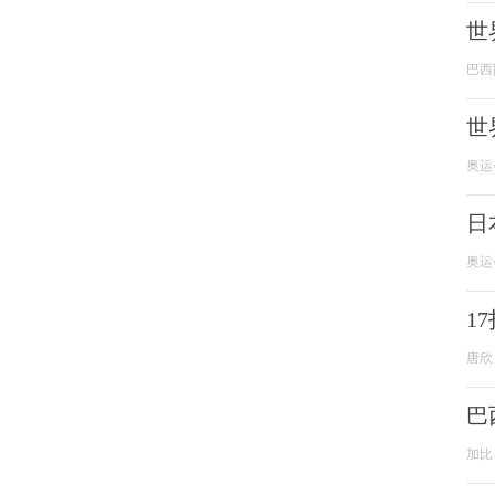
世
巴西
世
奥运
日
奥运
1
唐欣
巴
加比