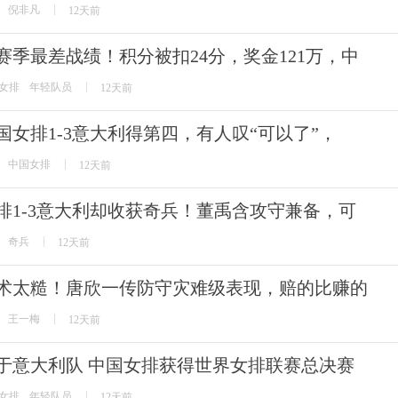
倪非凡
12天前
赛季最差战绩！积分被扣24分，奖金121万，中
女排
年轻队员
12天前
国女排1-3意大利得第四，有人叹“可以了”，
中国女排
12天前
排1-3意大利却收获奇兵！董禹含攻守兼备，可
奇兵
12天前
术太糙！唐欣一传防守灾难级表现，赔的比赚的
王一梅
12天前
于意大利队 中国女排获得世界女排联赛总决赛
女排
年轻队员
12天前