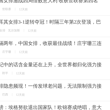
国女排激战四局惜败意大利 收获世联赛第四名
世联赛
12天前
耳其女排3-1逆转夺冠！时隔三年第2次登顶，巴
女排
瓦尔加斯
12天前
隔两年，中国女排，收获最佳战绩！庄宇珊三连
庄宇珊
12天前
纪中的话含金量还在上升，全世界都归化强力接
郎平
12天前
排隐患频现！一传发球老问题，无法限制强力接
巴西
12天前
磅：埃格努欲退出国家队！欧锦赛成绝唱，意大