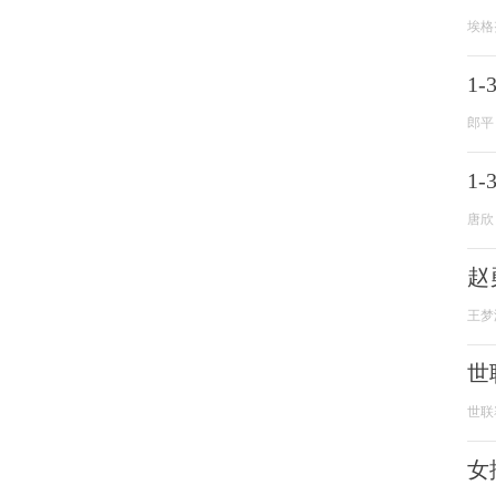
埃格
1
郎平
1
唐欣
赵
王梦
世
世联
女