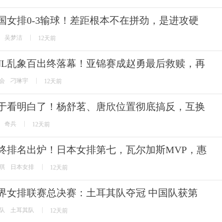
国女排0-3输球！差距根本不在拼劲，是进攻硬
吴梦洁
12天前
NL乱象百出终落幕！亚锦赛成赵勇最后救赎，再
会
刁琳宇
12天前
于看明白了！杨舒茗、唐欣位置彻底搞反，互换
奇兵
12天前
终排名出炉！日本女排第七，瓦尔加斯MVP，惠
琪
日本女排
12天前
界女排联赛总决赛：土耳其队夺冠 中国队获第
队
土耳其队
12天前