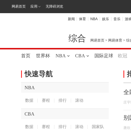
网易首页
应用
无障碍浏览
新闻
体育
NBA
娱乐
音乐
游
综合
网易首页
>
网易体育
>
综
首页
世界杯
NBA
CBA
国际足球
欧冠
快速导航
NBA
全
数据
赛程
排行
滚动
庄宇
CBA
别
数据
赛程
排行
滚动
国家队
唐欣