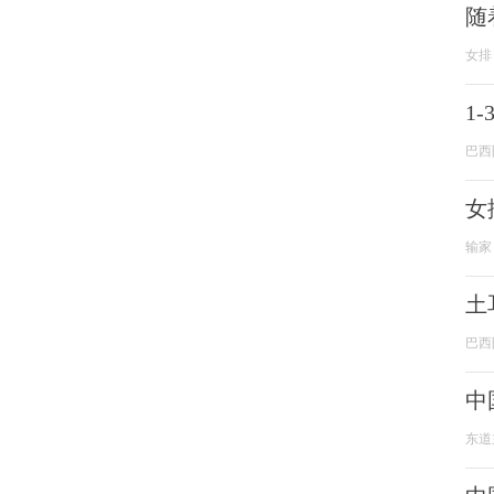
随
女排
1
巴西
女
输家
土
巴西
中
东道