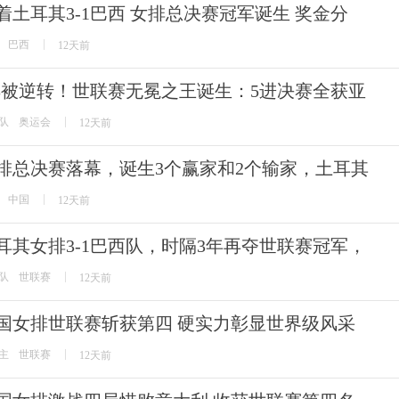
着土耳其3-1巴西 女排总决赛冠军诞生 奖金分
巴西
12天前
-3被逆转！世联赛无冕之王诞生：5进决赛全获亚
队
奥运会
12天前
排总决赛落幕，诞生3个赢家和2个输家，土耳其
中国
12天前
耳其女排3-1巴西队，时隔3年再夺世联赛冠军，
队
世联赛
12天前
国女排世联赛斩获第四 硬实力彰显世界级风采
主
世联赛
12天前