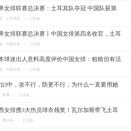
界女排联赛总决赛：土耳其队夺冠 中国队获第
队
土耳其队
12天前
界女排联赛总决赛丨中国女排第四名收官，土耳
会
中国女排
12天前
本球迷出人意料高度评价中国女排：粗糙但有活
会
中国女排
12天前
7扣3中，攻不行，防更不行，为什么一直要用她
赵勇
12天前
西女排携3大伤员球衣领奖！瓦尔加斯带飞土耳
奥运会
12天前