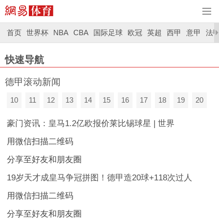
首页
世界杯
NBA
CBA
国际足球
欧冠
英超
西甲
意甲
法
快速导航
德甲滚动新闻
10
11
12
13
14
15
16
17
18
19
20
豪门资讯：皇马1.2亿欧报价莱比锡球星 | 世界
用微信扫描二维码
分享至好友和朋友圈
19岁天才成皇马争冠拼图！德甲造20球+118次过人
用微信扫描二维码
分享至好友和朋友圈