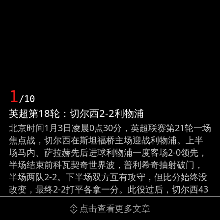
1
/10
英超第18轮：切尔西2-2利物浦
北京时间1月3日凌晨0点30分，英超联赛第21轮一场
焦点战，切尔西在斯坦福桥主场迎战利物浦。上半
场马内、萨拉赫先后进球利物浦一度客场2-0领先，
半场结束前科瓦契奇世界波，普利希奇抽射破门，
半场两队2-2。下半场双方互有攻守，但比分始终没
改变，最终2-2打平各拿一分。此役过后，切尔西43
分继续在积分榜第二，但已经落后领头羊曼城10分
点击查看更多文章
之多，利物浦比切尔西少1分42分排名第三。（来