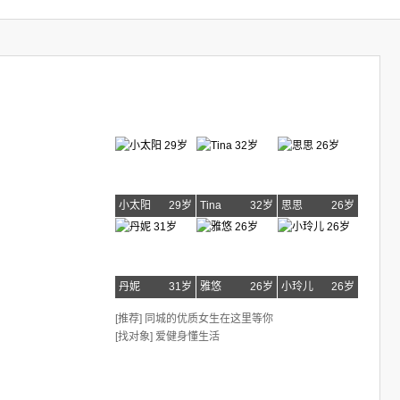
小太阳
29岁
Tina
32岁
思思
26岁
丹妮
31岁
雅悠
26岁
小玲儿
26岁
[推荐] 同城的优质女生在这里等你
[找对象] 爱健身懂生活