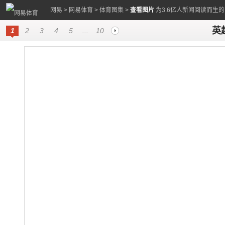
网易
>
网易体育
>
体育图集
>
查看图片
为3.6亿人新闻阅读而生
英
1
2
3
4
5
...
10