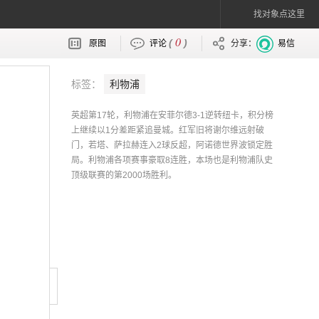
找对象点这里
0
(
)
原图
评论
分享：
易信
标签：
利物浦
英超第17轮，利物浦在安菲尔德3-1逆转纽卡，积分榜
上继续以1分差距紧追曼城。红军旧将谢尔维远射破
门，若塔、萨拉赫连入2球反超，阿诺德世界波锁定胜
局。利物浦各项赛事豪取8连胜，本场也是利物浦队史
顶级联赛的第2000场胜利。