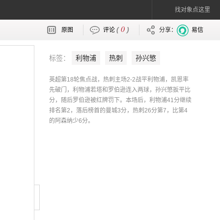
找对象点这里
0
(
)
原图
评论
分享：
易信
标签：
利物浦
热刺
孙兴慜
英超第18轮焦点战，热刺主场2-2战平利物浦，凯恩率
先破门，利物浦若塔和罗伯逊连入两球，孙兴慜扳平比
分，随后罗伯逊被红牌罚下。本场后，利物浦41分继续
排名第2，落后榜首的曼城3分，热刺26分第7，比第4
的阿森纳少6分。