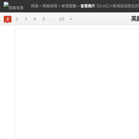
网易
>
网易体育
>
体育图集
>
查看图片
为3.6亿人新闻阅读而生
英
1
2
3
4
5
...
10