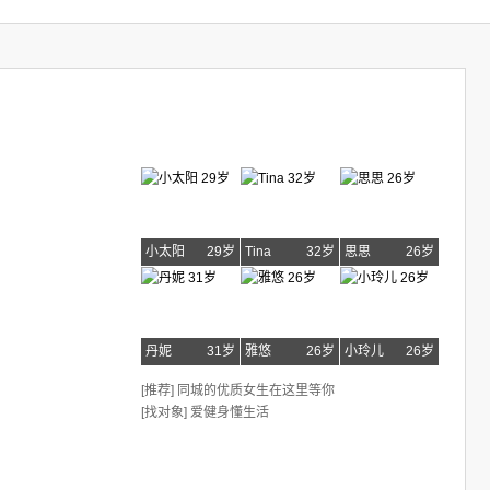
小太阳
29岁
Tina
32岁
思思
26岁
丹妮
31岁
雅悠
26岁
小玲儿
26岁
[推荐] 同城的优质女生在这里等你
[找对象] 爱健身懂生活