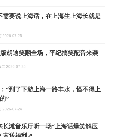
不需要说上海话，在上海生上海长就是
2026-07-25
话版胡迪笑翻全场，平纪搞笑配音来袭
 2026-07-25
：“到了下游上海一路丰水，怪不得上
的”
2026-07-24
！来长滩音乐厅听一场“上海话爆笑解压
文末送福利↗