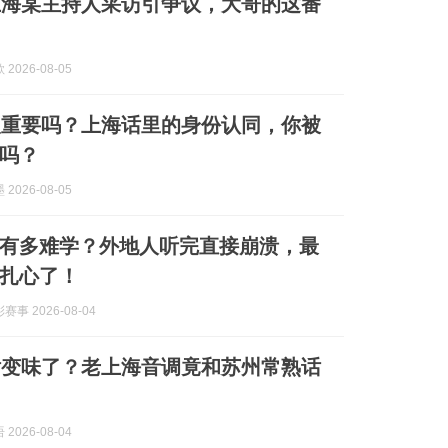
上海某主持人采访引争议，大哥的这番
2026-08-05
人重要吗？上海话里的身份认同，你被
吗？
2026-08-05
有多难学？外地人听完直接崩溃，最
扎心了！
事 2026-08-04
话变味了？老上海音调竟和苏州常熟话
2026-08-04