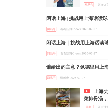
网易号
阿嵀体育评
闲话上海 | 挑战用上海话读
网易号
看看新闻Knews 2026-07-27
闲话上海｜挑战用上海话读
网易号
看看新闻Knews 2026-07-27
谁给出的主意？佩德里用上
网易号
懂球帝 2026-07-27
上海
菜排骨汤，
视频
匹夫讲大片