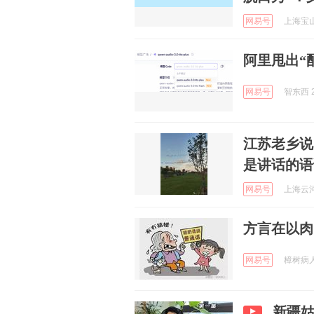
网易号
上海宝山 
阿里甩出“
网易号
智东西 2
江苏老乡说
网易号
上海云河 
方言在以肉
网易号
樟树病人 
新疆