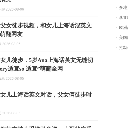
多地
 2026-08-06
李亚鹏含泪感谢“
晒父女徒步视频，和女儿上海话混英文
欧洲
萌翻网友
美国
2026-08-05
抢劫刺死
女儿徒步，5岁Ana上海话英文无缝切
ery适宜so 适宜”萌翻全网
 2026-08-05
晒女儿上海话英文对话，父女俩徒步时
2026-08-05