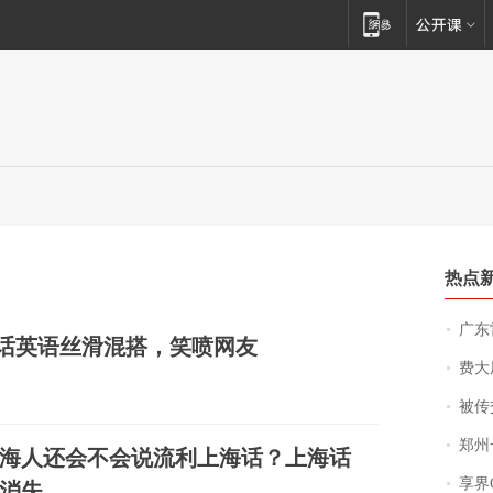
热点
广东雷州
话英语丝滑混搭，笑喷网友
费大厨
被传交付严重超
郑州一汉堡店
海人还会不会说流利上海话？上海话
享界
消失