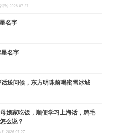
论 2026-07-27
球星名字
球星名字
海话送问候，东方明珠前喝蜜雪冰城
丈母娘家吃饭，顺便学习上海话，鸡毛
怎么说？
 2026-07-27