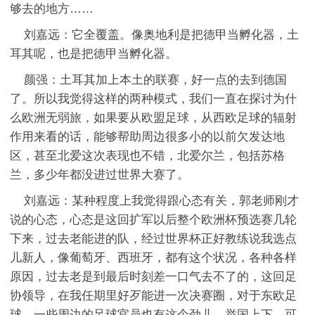
够去的地方……
刘嘉远：它全覆盖。像奥地利是把德甲当孵化器，土
耳其呢，也是把德甲当孵化器。
颜强：土耳其加上本土的联赛，好一点的去到德国
了。所以我觉得这样的两种模式，我们一直在探讨为什
么欧洲无弱旅，如果要从欧盟足球，从西欧足球的辐射
作用来看的话，能够帮助周边很多小的以前欠发达地
区，甚至北爱这次表现也不错，北爱尔兰，包括苏格
兰，多少年都没进过世界大赛了。
刘嘉远：某种程度上我觉得跟心态有关，郭老师刚才
说的心态，心态是这回扩军以后整个欧洲杯预选赛几轮
下来，过去老能进的队，经过世界杯正好教练说我选点
儿新人，像葡萄牙、西班牙，都有这个状况，各种各样
原因，过去老是到最后时刻差一口气去不了的，这回足
协领导，在我任期里好歹能进一次决赛圈，对于东欧足
球，一些周边的足球官员也有这个劲儿，举国上下，可