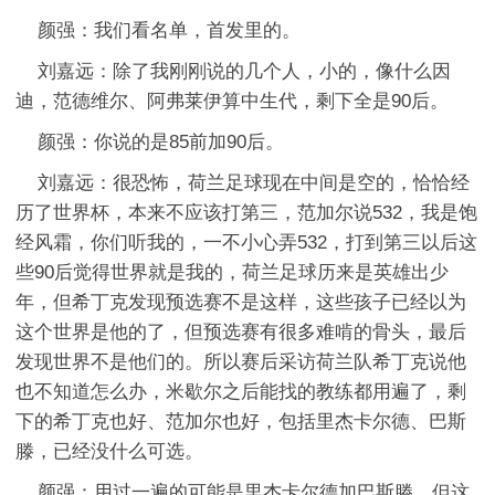
颜强：我们看名单，首发里的。
刘嘉远：除了我刚刚说的几个人，小的，像什么因
迪，范德维尔、阿弗莱伊算中生代，剩下全是90后。
颜强：你说的是85前加90后。
刘嘉远：很恐怖，荷兰足球现在中间是空的，恰恰经
历了世界杯，本来不应该打第三，范加尔说532，我是饱
经风霜，你们听我的，一不小心弄532，打到第三以后这
些90后觉得世界就是我的，荷兰足球历来是英雄出少
年，但希丁克发现预选赛不是这样，这些孩子已经以为
这个世界是他的了，但预选赛有很多难啃的骨头，最后
发现世界不是他们的。所以赛后采访荷兰队希丁克说他
也不知道怎么办，米歇尔之后能找的教练都用遍了，剩
下的希丁克也好、范加尔也好，包括里杰卡尔德、巴斯
滕，已经没什么可选。
颜强：用过一遍的可能是里杰卡尔德加巴斯滕，但这