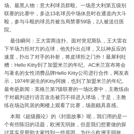
场。最黑人物：意大利球员群殴。一场意大利第五级别
联赛的比赛中，多达13名球员中场休息时在通道内大斗
殴，参与斗殴的球员共被当局禁赛59场，2人被送往医
院。
最佳瞬间：王大雷两连扑。面对突尼斯队，王大雷在
下半场力拒对方的点球，他先扑出点球，又以神反应的
速度，扑出了对手的补射，将皮球拒之门外！最犀利吐
槽：Hello Kitty到了加盟米兰的年纪。AC米兰宣布将会
与著名的女性消费品牌Hello Kitty公司进行合作，网友表
示，1974年诞生的Kitty阿姨，也到了加盟米兰的年纪。
最奇葩新闻：英格兰第7级联赛的一场比赛中，主教练由
于对裁判进行语言攻击被罚不得进入球场，于是，主教
练在场边民居的阁楼上观看了比赛，场面颇具喜感。
本期《超级颜论》的《封面故事》呢，我们用的是一
个有些陈旧的话题，欧洲无弱旅，但是我们想要做的探
讨其实是帮助大家找到一些原因，为什么欧洲无弱旅，