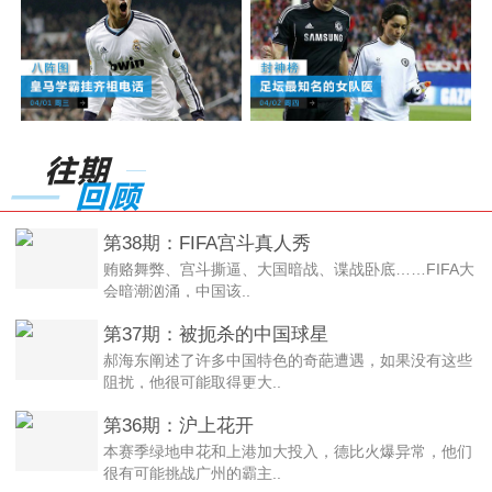
第38期：FIFA宫斗真人秀
贿赂舞弊、宫斗撕逼、大国暗战、谍战卧底……FIFA大
会暗潮汹涌，中国该..
第37期：被扼杀的中国球星
郝海东阐述了许多中国特色的奇葩遭遇，如果没有这些
阻扰，他很可能取得更大..
第36期：沪上花开
本赛季绿地申花和上港加大投入，德比火爆异常，他们
很有可能挑战广州的霸主..