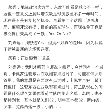
颜强：地缘政治这方面，东欧可能看足球会不一样，
这也一定意义上意味着东欧足球沉寂差不多十年时间，
现在是不是有复起的机会。再看第二个话题，说西班
牙、葡萄牙没有提，目前的高光球队，而现在希丁克是
被克鲁伊夫臭骂了一顿，Yes Or No？
刘嘉远：我想选Yes，但搞不好真的是No，因为我说
了荷兰最新的这场预选赛。
颜强：正好跟我们说说。
刘嘉远：我刚才听郭老师说卡佩罗，突然间有一个感
觉，卡佩罗这套东西在欧洲有点过时了，可能在俄罗斯
管用，我的意思是在西欧有点过时，卡佩罗也好、希丁
克也好，这套东西在西欧都有点过时，荷兰队现在的问
题是什么呢？如果你看荷兰队的集训名单，老的，也不
是特别老，基本就是31到32，明年基本都32，斯内德、
罗本、范佩西这一波，小的……