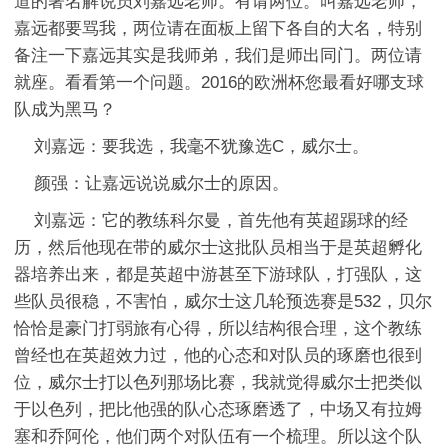
道的著名解说员刘嘉远老师。有请两位。叫嘉远老师，
嘉远都要骂我，两位请在面板上留下各自的大名，特别
备注一下嘉远其实是我师弟，我们是师出同门。两位请
就座。看看第一个问题。2016的欧洲杯您最看好哪支球
队成为黑马？
刘嘉远：要我选，我毫不犹豫选C，威尔士。
颜强：让嘉远说说威尔士的原因。
刘嘉远：它的教练科尔曼，首先他有英超踢球的经
历，然后他现在带的威尔士这批队员相当于是英超孵化
器培养出来，都是英超中游甚至下游球队，打强队，这
些队员很稳，不害怕，威尔士这几轮预选赛是532，贝尔
恰恰是豪门打弱旅有心得，所以结构很合理，这个教练
曾经也在英超效力过，他的心态和对队员的琢磨也很到
位，威尔士打以色列那场比赛，我就觉得威尔士把类似
于以色列，把比他强的队心态琢磨透了，中场又有拉姆
塞和乔阿伦，他们两个对队伍有一个梳理。所以这个队