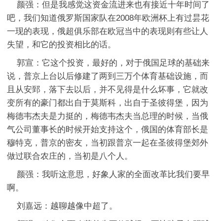
颜强：但是我感觉这资金流进来也有接近十年时间了
吧，我们知道俄罗斯国家队在2008年欧洲杯上有过昙花
一现的表现，俄超俱乐部在欧冠当中的表现则有些让人
失望，和它的投资相比的话。
郭宣：它这个投资，最好的，对于俄国足球的基础来
说，普京上台以后修建了两到三万个体育基础设施，而
且从安郅，落下去以后，并不见得是什么坏事，它就改
变所有的豪门都出自于莫斯科，出自于圣彼得堡，因为
梅德韦杰夫是力挺的，梅德韦杰夫当总理的时候，当俄
气公司董事长的时候开始支持这个，俄国的体育部长是
穆特克，普京的密友，当初跟普京一起在圣彼得堡郊外
做过联合农庄的，当初是八个人。
颜强：我听这意思，好象人家的全面改革比我们要早
啊。
刘嘉远：越聊越像中超了。