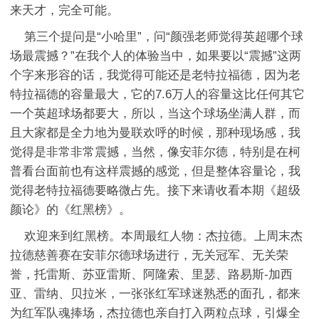
来天才，完全可能。
第三个提问是“小哈里”，问“颜强老师觉得英超哪个球
场最震撼？”在我个人的体验当中，如果要以“震撼”这两
个字来形容的话，我觉得可能还是老特拉福德，因为老
特拉福德的容量最大，它的7.6万人的容量这比任何其它
一个英超球场都要大，所以，当这个球场坐满人群，而
且大家都是全力地为曼联欢呼的时候，那种现场感，我
觉得是非常非常震撼，当然，像安菲尔德，特别是在柯
普看台面前也有这样震撼的感觉，但是整体容量论，我
觉得老特拉福德要略微占先。接下来请收看本期《超级
颜论》的《红黑榜》。
欢迎来到红黑榜。本周最红人物：杰拉德。上周末杰
拉德慈善赛在安菲尔德球场进行，无关冠军、无关荣
誉，托雷斯、苏亚雷斯、阿隆索、里瑟、路易斯-加西
亚、雷纳、贝拉米，一张张红军球迷熟悉的面孔，都来
为红军队魂捧场，杰拉德也亲自打入两粒点球，引爆全