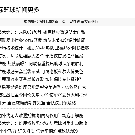
际篮球新闻更多
页面每3分钟自动刷新一次 手动刷新请按ctrl+f5
技术统计：热队6分险胜 雄鹿助攻数说明太自私
阿联复出挂零仅有2篮板 热队末节42分逆转雄鹿
半场技术统计：雄鹿50-44热队 里德18分阿联挂零
首发：阿联进雄鹿大名单 无眉侠首发扛马里昂
雄鹿-热队前瞻：阿联有望复出助球队争取胜利
雄鹿球迷头套纸袋示威 可怜老板科尔大惊失色
雄鹿遭遇本赛季最长连败 如何保持专业精神？
季后赛渐远雄鹿只能寄望今年选秀 小K依然自大
错过战旧主令阿伦失望 小K:诺尔将去意大利打球
评分:里德威廉姆斯齐失准 全队仅贝尔及格
内外线无人难遇抵抗 加内特仅用半场庖丁解鹿
技术统计：雄鹿惨败凯尔特人 竟比对手少13助攻
“小李飞刀”远失准头 低迷里德难带球队爆冷