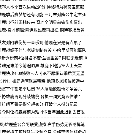
战76人本季首次运动战0分 博格特为状态差道歉
雄鹿季后赛梦想还有可能 三月末对阵公牛定生死
雄鹿出征前噩耗传来 奇才全明星前锋伤愈复出
雄鹿-奇才前瞻:两连败雄鹿再出征 期待客场反弹
队友对阿联伤势一直乐观:他现在只是有点累了
雄鹿战绩不佳与老板专制有关 小哈里斯可能离队
SI新秀榜前4位排名不变:兰德里第7 阿联无缘前10
昔难兄难弟今前途迥异 雄鹿下地狱76人上天堂
雄鹿快攻4-30惨败76人 小K不愿承认季后赛无望
ESPN：雄鹿选阿联最糟糕 他顶多18顺位被选中
活塞宰牛锁定季后赛 76人屠鹿欲超奇才争第六
篮协雄鹿再现分歧端倪 各执一词究竟该信谁？
维拉纽瓦誓要得分超48分 打破个人得分纪录
夏令时让梅森赛前为难 小K当年因此迟到丢首发
(图)雄鹿签名会阿联受热捧 右手伤势无影响挥笔
雄鹿老板干预球队进攻和交易 总经理遭信任危机