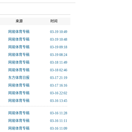
来源
时间
网易体育专稿
03-19 10:49
网易体育专稿
03-19 10:48
网易体育专稿
03-19 09:18
网易体育专稿
03-19 08:24
网易体育专稿
03-18 11:49
网易体育专稿
03-18 02:46
东方体育日报
03-17 21:19
网易体育专稿
03-17 16:16
网易体育专稿
03-16 22:02
网易体育专稿
03-16 13:45
网易体育专稿
03-16 11:28
网易体育专稿
03-16 11:11
网易体育专稿
03-16 11:09