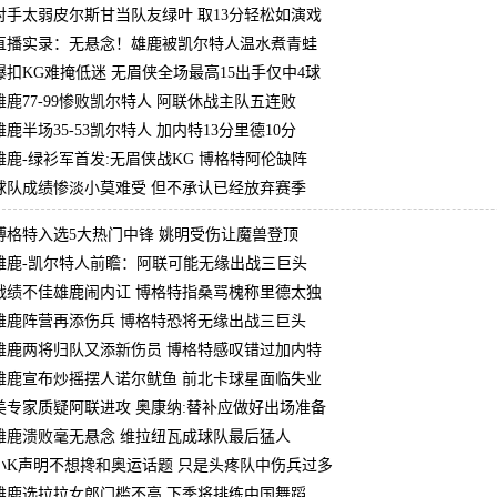
对手太弱皮尔斯甘当队友绿叶 取13分轻松如演戏
直播实录：无悬念！雄鹿被凯尔特人温水煮青蛙
爆扣KG难掩低迷 无眉侠全场最高15出手仅中4球
雄鹿77-99惨败凯尔特人 阿联休战主队五连败
雄鹿半场35-53凯尔特人 加内特13分里德10分
雄鹿-绿衫军首发:无眉侠战KG 博格特阿伦缺阵
球队成绩惨淡小莫难受 但不承认已经放弃赛季
博格特入选5大热门中锋 姚明受伤让魔兽登顶
雄鹿-凯尔特人前瞻：阿联可能无缘出战三巨头
战绩不佳雄鹿闹内讧 博格特指桑骂槐称里德太独
雄鹿阵营再添伤兵 博格特恐将无缘出战三巨头
雄鹿两将归队又添新伤员 博格特感叹错过加内特
雄鹿宣布炒摇摆人诺尔鱿鱼 前北卡球星面临失业
美专家质疑阿联进攻 奥康纳:替补应做好出场准备
雄鹿溃败毫无悬念 维拉纽瓦成球队最后猛人
小K声明不想搀和奥运话题 只是头疼队中伤兵过多
雄鹿选拉拉女郎门槛不高 下季将排练中国舞蹈