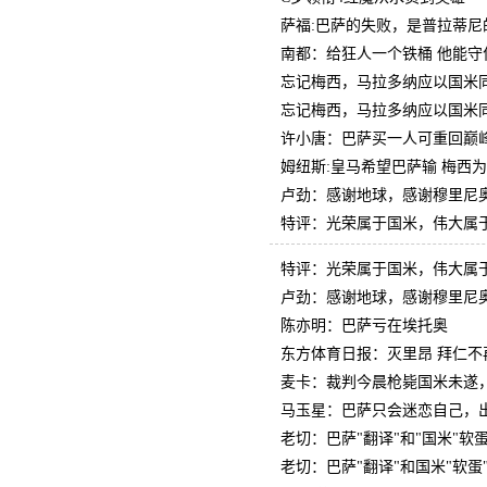
萨福:巴萨的失败，是普拉蒂尼
南都：给狂人一个铁桶 他能守
忘记梅西，马拉多纳应以国米
忘记梅西，马拉多纳应以国米
许小唐：巴萨买一人可重回巅
姆纽斯:皇马希望巴萨输 梅西
卢劲：感谢地球，感谢穆里尼
特评：光荣属于国米，伟大属
特评：光荣属于国米，伟大属
卢劲：感谢地球，感谢穆里尼
陈亦明：巴萨亏在埃托奥
东方体育日报：灭里昂 拜仁不
麦卡：裁判今晨枪毙国米未遂
马玉星：巴萨只会迷恋自己，
老切：巴萨"翻译"和"国米"软
老切：巴萨"翻译"和国米"软蛋