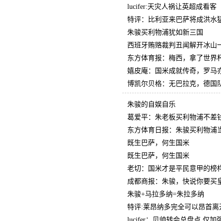
lucifer:天灾人祸让英超成看客
特评：比利亚来巴萨将成洪水
朱骏买利物浦犹如新三国
西班牙贿赂裁判丑闻解开冰山
东方体育报：梅西，拿了世界
嬉皮庵：国米成就传奇，罗马
博凯尔贝格：无巴拉克，德国
朱骏的自娱自乐
葛爱平：朱老板买利物浦不差
东方体育日报：朱骏买利物浦
既生巴萨，何生国米
既生巴萨，何生国米
老切：国米才是平民意甲的榜
成都商报：朱骏，快说你要买
朱骏+马拉多纳=朱拉多纳
特评:莱昂纳多完全可以昂首离
lucifer：贝帅转会总盘点 仅