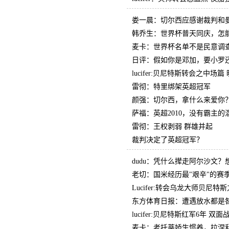
娄一晨：切尔西应感谢裁判和
韩乔生：世界杯普天同庆，怎
麦卡：世界杯名单不是民意调
日评：假如你是邓加，要小罗
lucifer:贝尼特斯转会之中场篇
雷彻：特里绑架英超冠军
颜强：切尔西，拿什么来爱你
萨福：英超2010，没有霸主的
雷彻：王权剥弱 群雄并起
裁判决定了英超冠军？
dudu：凭什么撵走阿尔沙文？
老切：国米经历最"艰辛"的赛
Lucifer:转会乌龙大师贝尼特
东方体育日报：遭遇放水都是
lucifer:贝尼特斯红军6年 双
麦卡：老托蒂娇生惯养，拉涅