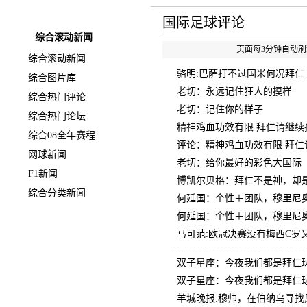
快速导航
国际足球评论
综合滚动新闻
页面每3分钟自动刷新
综合滚动新闻
骆明:巴萨打不过国米何况拜仁
综合图片库
老切：永远记住狂人的摸样
综合热门评论
老切：记住你的样子
综合热门论坛
精神鸡血功效有限 拜仁请继续
综合08全年赛程
评论：精神鸡血功效有限 拜仁
网球新闻
老切：给你最好的彩色大国际
F1新闻
博凯尔贝格：拜仁不是神，却
综合分类新闻
何延国：个性＋团队，穆里尼
何延国：个性＋团队，穆里尼
马可范:欧冠决赛没有梅西C罗
双子星座：今夜我们都是拜仁
双子星座：今夜我们都是拜仁
羊城晚报:穆帅，在伯纳乌寻找