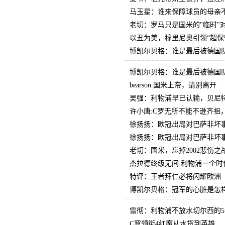
马玉星：谁来保障球员的母亲
老切：罗马只是国米的"临时"
以丑为美，穆里尼奥引领“超保
博凯尔贝格：谁是最后被德国
博凯尔贝格：谁是最后被德国
bearson:国米上帝，请别离开
吴强：利物浦早已认输，贝尼
许小唐:C罗无所不能不逊齐祖
徐扬扬：欧冠出局对巴萨非坏
徐扬扬：欧冠出局对巴萨非坏
老切：国米，忘掉2002悲伤之
杰拉德终级无间 利物浦一个时
特评：王者拜仁必将闪耀欧洲
博凯尔贝格：冠军的心脏是怎
雷彻：利物浦不放水切尔西的
C罗领衔4红魔从水货到英雄