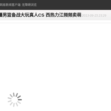
的网易新闻客户端
无障碍浏览
疆男篮备战大玩真人CS 西热力江频频卖萌
2013-09-15 23:29