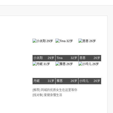
小太阳
29岁
Tina
32岁
思思
26岁
丹妮
31岁
雅悠
26岁
小玲儿
26岁
[推荐] 同城的优质女生在这里等你
[找对象] 爱健身懂生活