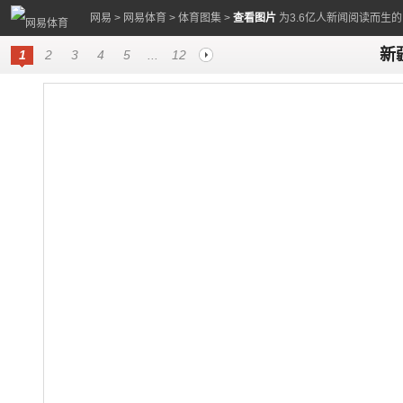
网易
>
网易体育
>
体育图集
>
查看图片
为3.6亿人新闻阅读而生
新
1
2
3
4
5
...
12