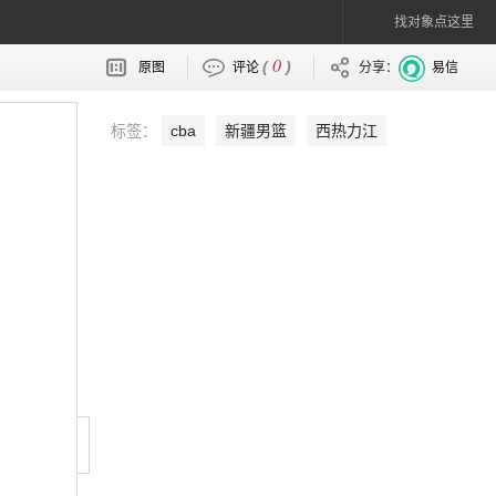
找对象点这里
0
(
)
原图
评论
分享：
易信
标签：
cba
新疆男篮
西热力江