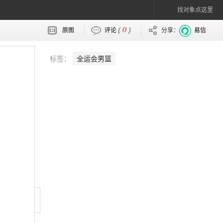
找对象点这里
0
(
)
原图
评论
分享：
易信
标签：
全运会男篮