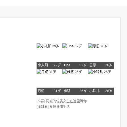
小太阳
29岁
Tina
32岁
思思
26岁
丹妮
31岁
雅悠
26岁
小玲儿
26岁
[推荐] 同城的优质女生在这里等你
[找对象] 爱健身懂生活