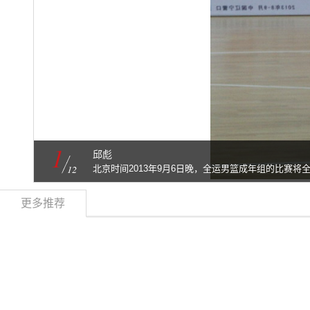
1
邱彪
12
北京时间2013年9月6日晚，全运男篮成年组的比赛
队。以东莞新世纪队为班底的湖北队，在进入八强之后
示，“我们还是要抱着学习的心态，主要是要把心态放好
更多推荐