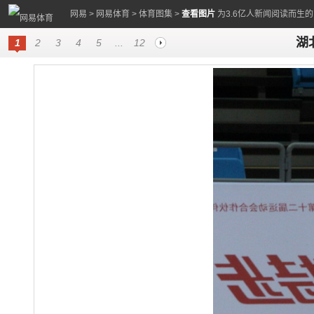
网易
>
网易体育
>
体育图集
>
查看图片
为3.6亿人新闻阅读而生
湖
1
2
3
4
5
...
12