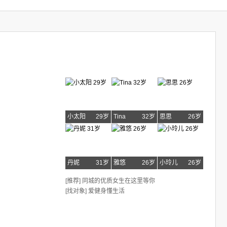
小太阳
29岁
Tina
32岁
思思
26岁
丹妮
31岁
雅悠
26岁
小玲儿
26岁
[推荐] 同城的优质女生在这里等你
[找对象] 爱健身懂生活