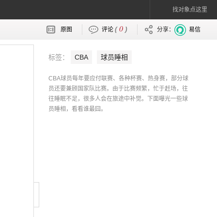
找对象点这里
0
(
)
原图
评论
分享：
易信
标签：
CBA
球员睡相
CBA球员每年要应付联赛、各种杯赛、热身赛，部分球
员还要兼顾国家队比赛。由于比赛频繁，忙于赶场，往
往睡眠不足，很多人会在旅途中补觉。下面曝光一些球
员睡相，看看谁最囧。