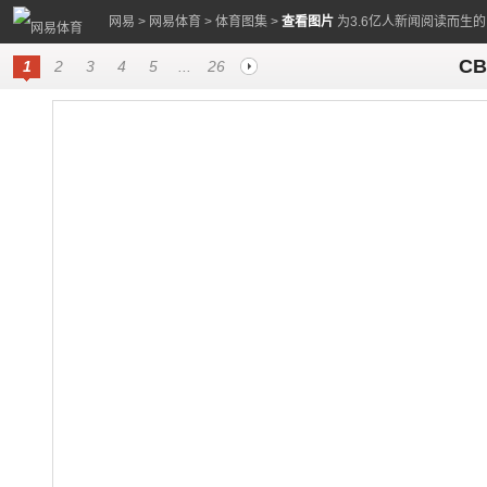
网易
>
网易体育
>
体育图集
>
查看图片
为3.6亿人新闻阅读而生
C
1
2
3
4
5
...
26