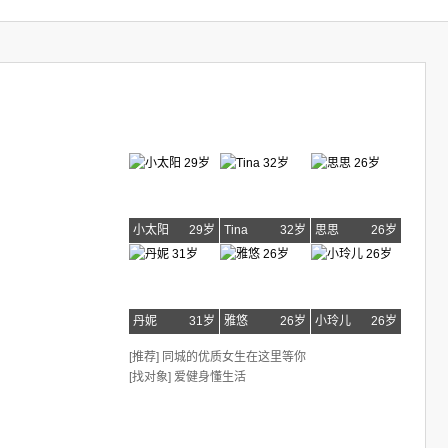
小太阳
29岁
Tina
32岁
思思
26岁
丹妮
31岁
雅悠
26岁
小玲儿
26岁
[推荐] 同城的优质女生在这里等你
[找对象] 爱健身懂生活