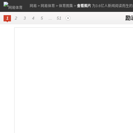
网易
>
网易体育
>
体育图集
>
查看图片
为3.6亿人新闻阅读而生
励
1
2
3
4
5
...
51