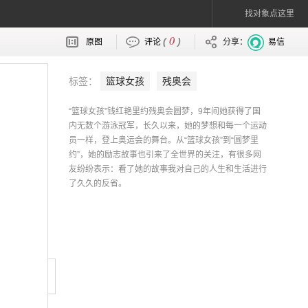
找对象点这里
0
(
)
原图
评论
分享：
易信
标签：
篮球女孩
残奥会
“篮球女孩”钱红艳里约残奥会圆梦，9年间她获得了国
内无数个游泳冠军，长久以来，她的梦想和每一个运动
员一样，登上奥运会的舞台。从“篮球女孩”到“圆梦里
约”，她的励志故事也引来了全世界的关注，有很多网
友纷纷表示：看了她的故事我对自己的人生和生活进行
了久久的反省。