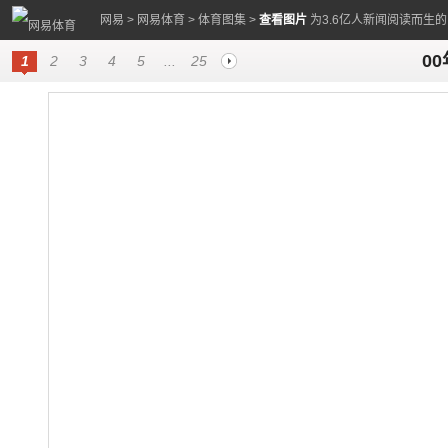
网易
>
网易体育
>
体育图集
>
查看图片
为3.6亿人新闻阅读而生
0
1
2
3
4
5
...
25