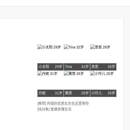
小太阳
29岁
Tina
32岁
思思
26岁
丹妮
31岁
雅悠
26岁
小玲儿
26岁
[推荐] 同城的优质女生在这里等你
[找对象] 爱健身懂生活