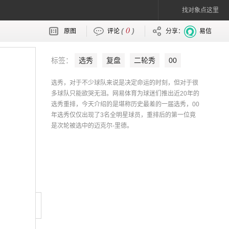
找对象点这里
0
(
)
原图
评论
分享：
易信
标签：
选秀
复盘
二轮秀
00
2000
里德
马丁
斯威夫特
米勒
选秀，对于不少球队来说是决定命运的时刻，但对于很
特科格鲁
克劳福德
马格洛伊尔
马
多球队只能欲哭无泪。网易体育为球迷们推出近20年的
选秀重排，今天介绍的是堪称历史最差的一届选秀，00
丁
年选秀仅仅出现了3名全明星球员，重排后的第一位竟
是次轮被选中的迈克尔-里德。