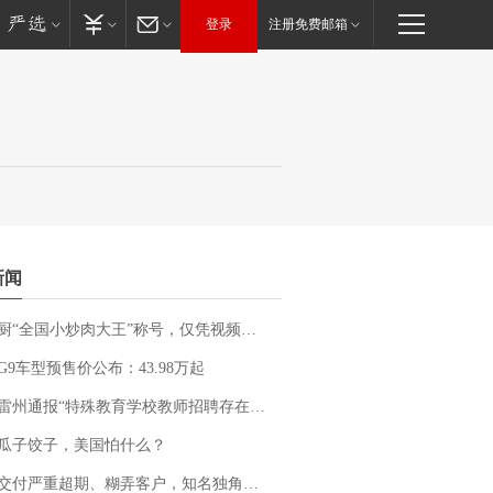
登录
注册免费邮箱
新闻
“全国小炒肉大王”称号，仅凭视频评出？中国烹饪协会回应
G9车型预售价公布：43.98万起
通报“特殊教育学校教师招聘存在违规行为”：已启动问责程序 副校长被停职
瓜子饺子，美国怕什么？
期、糊弄客户，知名独角兽车企创始人回应：都没证据，将依法采取措施，“本人长期与美国交管局保持沟通，对方表示肯定”