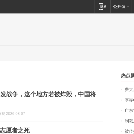
热点
费大厨
爆发战争，这个地方若被炸毁，中国将
享界
广东雷州
 2026-08-07
制裁
志愿者之死
被传交付严重超