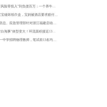
险零投入”到负债百万：一个养牛项目崩盘后，谁该为农户的贷款买单丨红星调查
坏纸巾盒，宝妈被酒店要求赔付924元！三亚一酒店回复：骨瓷定制！网友一查价格，吵翻了
总、应急管理部针对浙江福建启动防汛防台风四级应急响应
白海豚”体型变大！环流面积接近13个浙江那么大
招聘物理教师，笔试前13名均遭淘汰？教育局：已叫停招聘，成立调查组全面核查