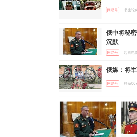
网易号
书生论剑 
俄中将秘密
沉默
网易号
起喜电影 
俄媒：将军
网易号
桂系007 