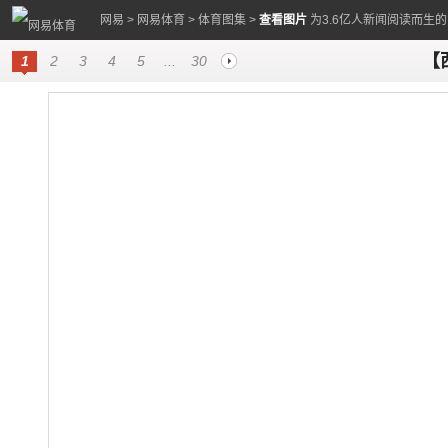
网易
>
网易体育
>
体育图集
>
查看图片
为3.6亿人新闻阅读而生
【
1
2
3
4
5
...
30