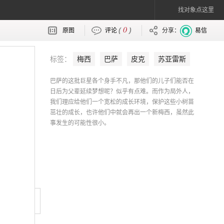
找对象点这里
0
(
)
原图
评论
分享：
易信
标签：
梅西
巴萨
皮克
苏亚雷斯
内马尔
巴萨的这批巨星各个身手不凡，那他们的儿子们能否在
日后为父辈延续梦想呢？似乎有点难。而作为局外人，
我们理应给他们一个宽松的成长环境，保护这些小树苗
茁壮的成长，也许他们中就会再出一个新梅西，虽然此
事发生的可能性很小。