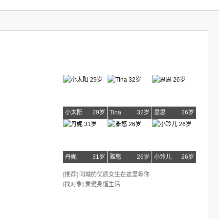
小太阳
29岁
Tina
32岁
思思
26岁
丹妮
31岁
雅悠
26岁
小玲儿
26岁
[推荐] 同城的优质女生在这里等你
[找对象] 爱健身懂生活