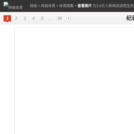
网易
>
网易体育
>
体育图集
>
查看图片
为3.6亿人新闻阅读而生
纪
1
2
3
4
5
...
38