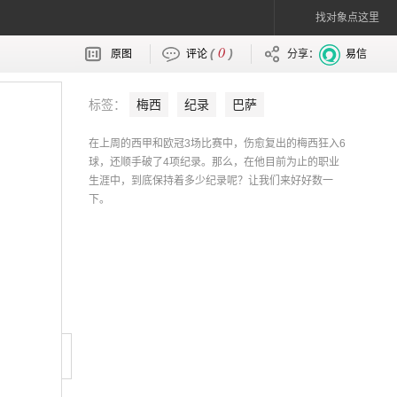
找对象点这里
0
(
)
原图
评论
分享：
易信
标签：
梅西
纪录
巴萨
在上周的西甲和欧冠3场比赛中，伤愈复出的梅西狂入6
球，还顺手破了4项纪录。那么，在他目前为止的职业
生涯中，到底保持着多少纪录呢？让我们来好好数一
下。