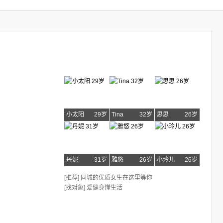
小太阳
29岁
Tina
32岁
思思
26岁
丹妮
31岁
雅悠
26岁
小玲儿
26岁
[推荐] 同城的优质女生在这里等你
[找对象] 爱健身懂生活