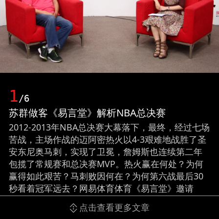
1
/6
苏群做客《易言堂》解析NBA总决赛
2012-2013年NBA总决赛大幕落下，最终，经过七场
苦战，主场作战的迈阿密热火以4-3艰难地战胜了圣
安东尼奥马刺，实现了卫冕，詹姆斯也连续第二年
包揽了常规赛和总决赛MVP。热火赢在何处？为何
赢得如此艰苦？马刺败因何在？为何第六战最后30
秒看着冠军远去？网易体育体育《易言堂》邀请
《篮球先锋报》总编辑苏群作客，解析本次总决赛
点击查看更多文章
的七场大战。