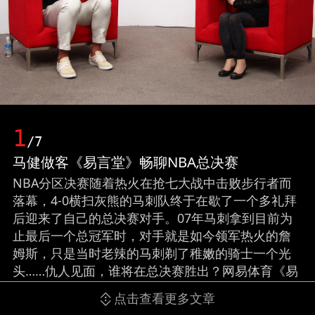
1
/7
马健做客《易言堂》畅聊NBA总决赛
NBA分区决赛随着热火在抢七大战中击败步行者而
落幕，4-0横扫灰熊的马刺队终于在歇了一个多礼拜
后迎来了自己的总决赛对手。07年马刺拿到目前为
止最后一个总冠军时，对手就是如今领军热火的詹
姆斯，只是当时老辣的马刺剃了稚嫩的骑士一个光
头……仇人见面，谁将在总决赛胜出？网易体育《易
言堂》邀请前男篮国手马健作客，分析他心目中的
点击查看更多文章
总决赛走势。