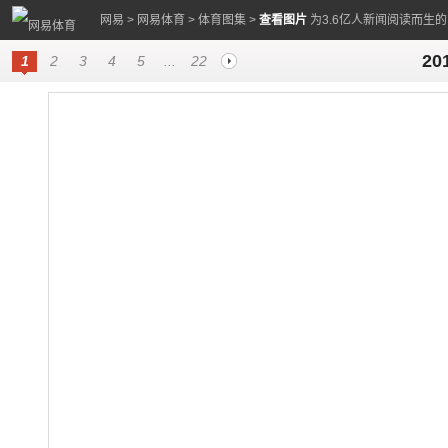
网易
>
网易体育
>
体育图集
>
查看图片
为3.6亿人新闻阅读而生
2
1
2
3
4
5
...
22