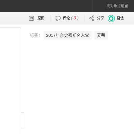
找对象点这里
0
(
)
原图
评论
分享：
易信
标签：
2017年奈史密斯名人堂
麦蒂