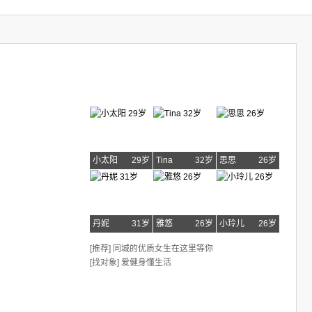
小太阳
29岁
Tina
32岁
思思
26岁
丹妮
31岁
雅悠
26岁
小玲儿
26岁
[推荐] 同城的优质女生在这里等你
[找对象] 爱健身懂生活