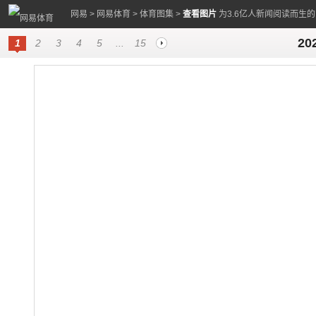
网易
>
网易体育
>
体育图集
>
查看图片
为3.6亿人新闻阅读而生
2
1
2
3
4
5
...
15