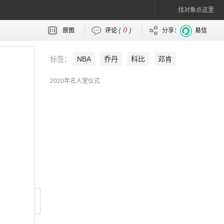
找对象点这里
0
(
)
原图
评论
分享：
易信
标签：
NBA
乔丹
科比
邓肯
2020年名人堂仪式