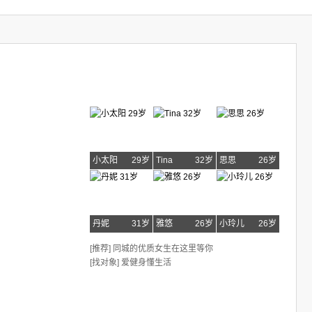
小太阳
29岁
Tina
32岁
思思
26岁
丹妮
31岁
雅悠
26岁
小玲儿
26岁
[推荐] 同城的优质女生在这里等你
[找对象] 爱健身懂生活