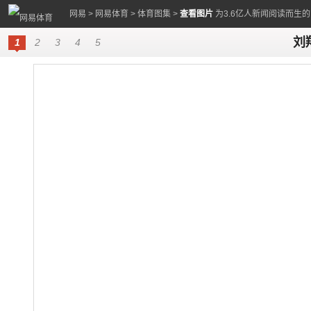
网易
>
网易体育
>
体育图集
>
查看图片
为3.6亿人新闻阅读而生
刘
1
2
3
4
5