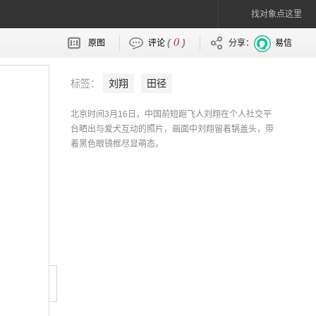
找对象点这里
0
(
)
原图
评论
分享：
易信
标签：
刘翔
田径
北京时间3月16日，中国前短跑飞人刘翔在个人社交平
台晒出与爱犬互动的照片，画面中刘翔留着锅盖头，带
着黑色眼镜框尽显萌态。