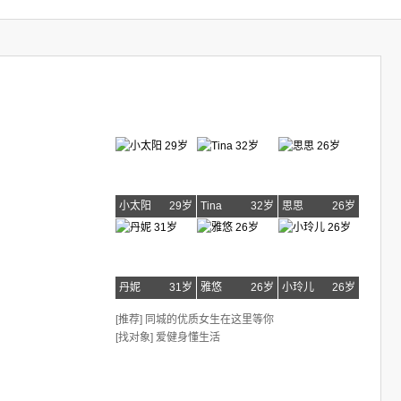
小太阳
29岁
Tina
32岁
思思
26岁
丹妮
31岁
雅悠
26岁
小玲儿
26岁
[推荐] 同城的优质女生在这里等你
[找对象] 爱健身懂生活