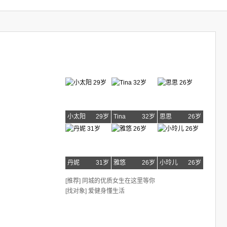
小太阳
29岁
Tina
32岁
思思
26岁
丹妮
31岁
雅悠
26岁
小玲儿
26岁
[推荐] 同城的优质女生在这里等你
[找对象] 爱健身懂生活