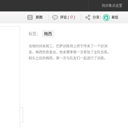
找对象点这里
0
(
)
原图
评论
分享：
易信
标签：
梅西
当地时间本周三，巴萨训练场上终于传来了一个好消
息。梅西伤愈复出，他本赛季第一次参加了全队合练。
剃头之后的梅西，第一次与队友们一起进行了训练。