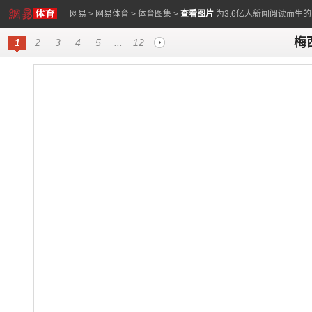
网易
>
网易体育
>
体育图集
>
查看图片
为3.6亿人新闻阅读而生
梅
1
2
3
4
5
...
12