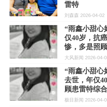
雷特
刘森森 2026-04-02
“雨鑫小甜心
仅40岁，抗
惨，多是照
日常，5年前
大风新闻 2026-04-0
“雨鑫小甜心
去世，年仅4
顾患雷特综合
曾登上央视
极目新闻 2026-04-0