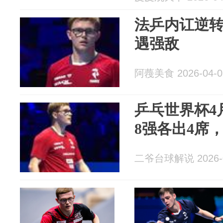
法乒内讧逆
遇强敌
阿薎美食 2026-04-0
乒乓世界杯4
8强各出4席
二爷台球解说 2026-0