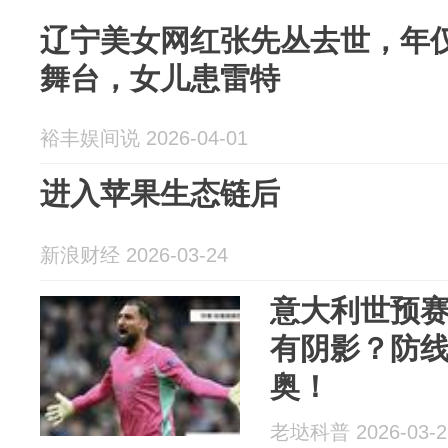
辽宁美女网红张先丛去世，年仅
舞台，女儿患雷特
裕丰娱间说 2026-04-01
进入苹果生态链后
新浪财经 2026-03-24
意大利世预
有阴影？防
奥！
老垯科普 2026-03-2