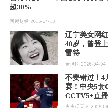
超30%
网易财经 2026-04-23
辽宁美女网
40岁，曾登
雷特
金风说 2026-04-04
不要错过！4月
赛！中央5套C
CCTV5+直
皮皮观天下 2026-04