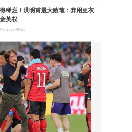
得稀烂！洪明甫最大败笔：弃用更衣
金英权
7 2026-06-25