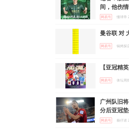
间，他伤情
网易号
懂球帝 2
曼谷联 对
网易号
锅烤探店录
【亚冠精英
网易号
体坛周报 
广州队旧将
分后亚冠垫
网易号
杨仔述 2