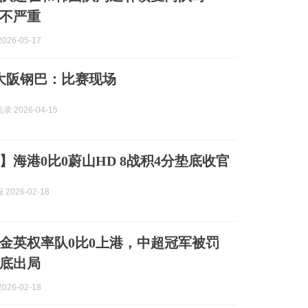
不严重
026-05-17
 大阪钢巴：比赛现场
 2026-04-15
】海港0比0蔚山HD 8战积4分垫底收官
2026-02-18
金英权率队0比0上港，中超冠军被罚
底出局
026-02-18