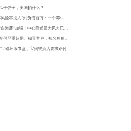
瓜子饺子，美国怕什么？
险零投入”到负债百万：一个养牛项目崩盘后，谁该为农户的贷款买单丨红星调查
白海豚”加强！中心附近最大风力已达15级 最新研判
期、糊弄客户，知名独角兽车企创始人回应：都没证据，将依法采取措施，“本人长期与美国交管局保持沟通，对方表示肯定”
坏纸巾盒，宝妈被酒店要求赔付924元！三亚一酒店回复：骨瓷定制！网友一查价格，吵翻了