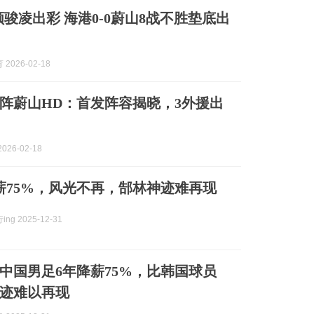
颜骏凌出彩 海港0-0蔚山8战不胜垫底出
2026-02-18
阵蔚山HD：首发阵容揭晓，3外援出
026-02-18
薪75%，风光不再，郜林神迹难再现
ng 2025-12-31
中国男足6年降薪75%，比韩国球员
迹难以再现