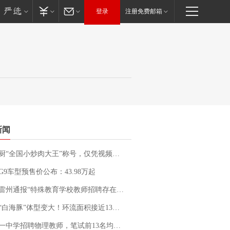
登录
注册免费邮箱
新闻
“全国小炒肉大王”称号，仅凭视频评出？中国烹饪协会回应
G9车型预售价公布：43.98万起
通报“特殊教育学校教师招聘存在违规行为”：已启动问责程序 副校长被停职
白海豚”体型变大！环流面积接近13个浙江那么大
招聘物理教师，笔试前13名均遭淘汰？教育局：已叫停招聘，成立调查组全面核查