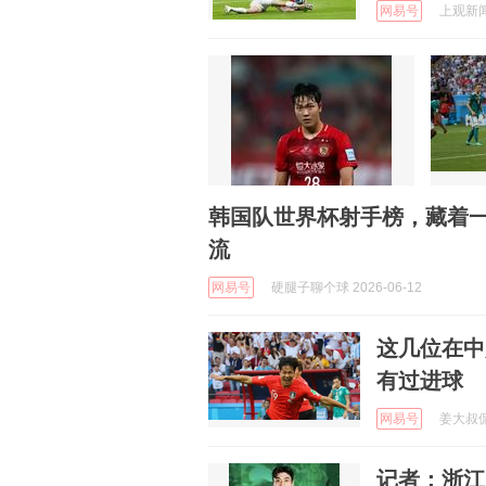
网易号
上观新闻 
韩国队世界杯射手榜，藏着
流
网易号
硬腿子聊个球 2026-06-12
这几位在中
有过进球
网易号
姜大叔侃球
记者：浙江