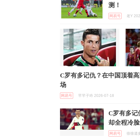
测！
网易号
老Y 202
C罗有多记仇？在中国顶着
场
网易号
芊芊子吟 2026-07-18
C罗有多记
却全程冷脸
网易号
徐徐道史 