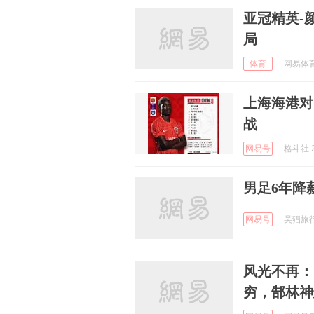
亚冠精英-
局
体育
网易体育 
上海海港对
战
网易号
格斗社 2
男足6年降
网易号
吴猖旅行i
风光不再：
穷，郜林神