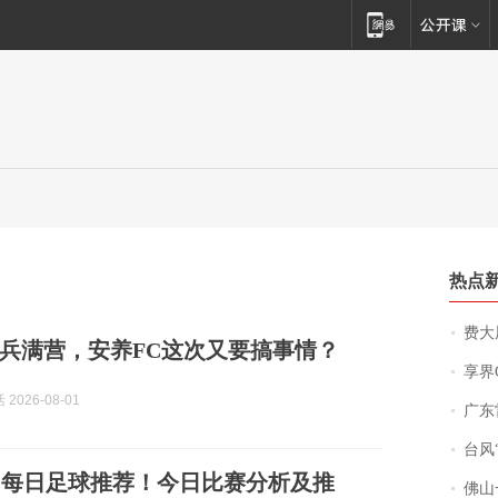
热点
费大厨
兵满营，安养FC这次又要搞事情？
享界
2026-08-01
广东雷州
台风“
周日，每日足球推荐！今日比赛分析及推
佛山一中学