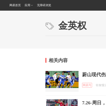
网易首页
应用
无障碍浏览
金英权
相关内容
蔚山现代伤
网易号
轻食慢活 
7.26-