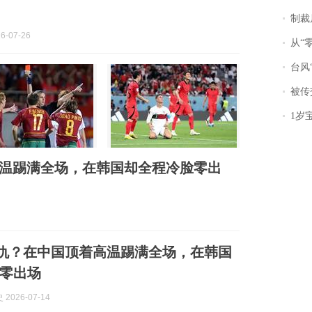
制裁
6-07-26
从“零风
台风“
被传交付严重超
1岁宝宝碰
高温踢满全场，在韩国却全程冷脸零出
仇？在中国顶着高温踢满全场，在韩国
零出场
2026-07-14