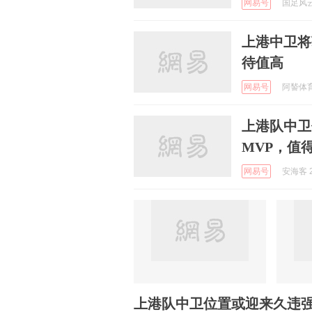
网易号
国足风云 
上港中卫将
待值高
网易号
阿諬体育评
上港队中卫
MVP，值
网易号
安海客 2
上港队中卫位置或迎来久违强