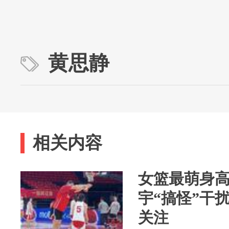
黄思静
相关内容
女篮最萌身高
宇“搞怪”干
关注