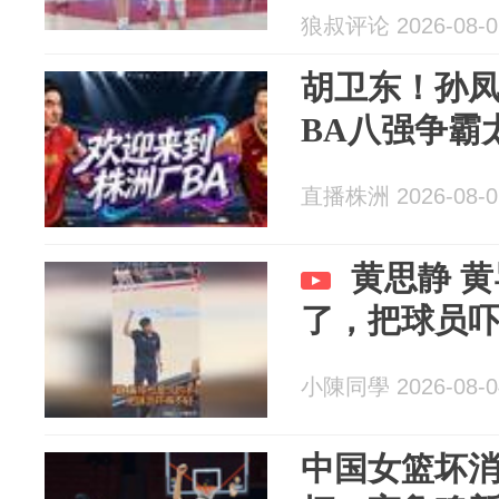
狼叔评论 2026-08-0
胡卫东！孙
BA八强争霸
直播株洲 2026-08-0
黄思静 
了，把球员
小陳同學 2026-08-0
中国女篮坏