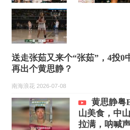
送走张茹又来个“张茹”，4投
再出个黄思静？
南海浪花 2026-07-08
黄思静粤
山美食，中
拉满，呐喊