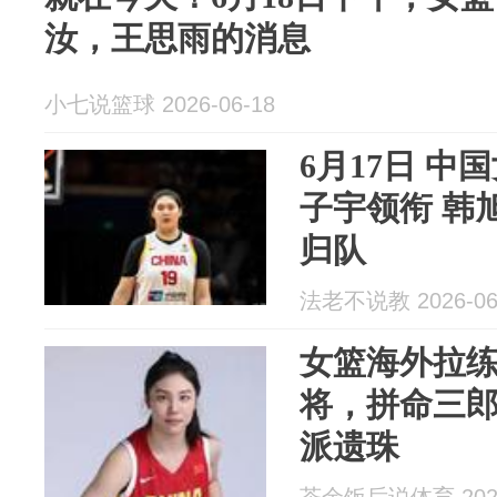
汝，王思雨的消息
小七说篮球 2026-06-18
6月17日 
子宇领衔 韩
归队
法老不说教 2026-06
女篮海外拉
将，拼命三
派遗珠