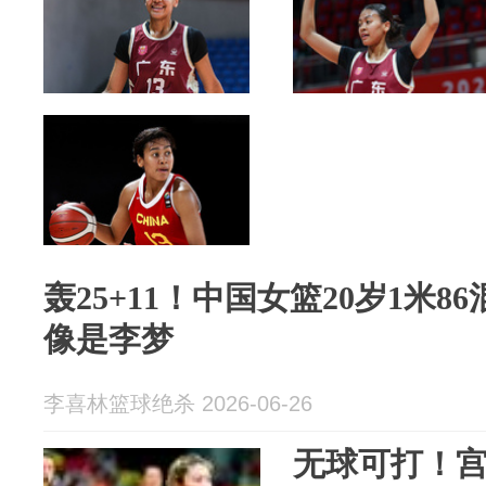
轰25+11！中国女篮20岁1米
像是李梦
李喜林篮球绝杀 2026-06-26
无球可打！