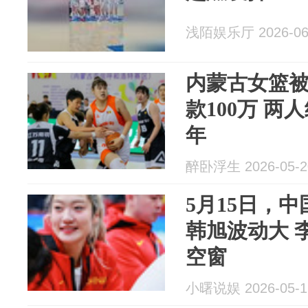
浅陌娱乐厅 2026-06
内蒙古女篮
款100万 两
年
醉卧浮生 2026-05-2
5月15日，
韩旭波动大 
空窗
小曙说娱 2026-05-1