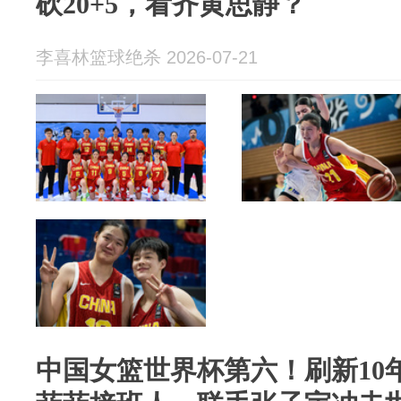
砍20+5，看齐黄思静？
李喜林篮球绝杀 2026-07-21
中国女篮世界杯第六！刷新10