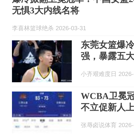
无惧3大内线名将
李喜林篮球绝杀 2026-03-31
东莞女篮爆冷
强，暴露五
小齐艰难度日 2026-0
WCBA卫冕
不立促新人
张辱卤说体育 2026-0