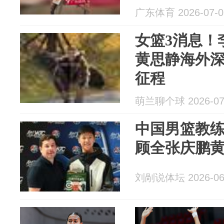
在带动本地篮球
广东体育 2026-07-0
女篮3消息！
黄思静海外
征程
萌兰聊个球 2026-07
中国男篮教
顾全张庆鹏
刘剮说体坛 2026-06