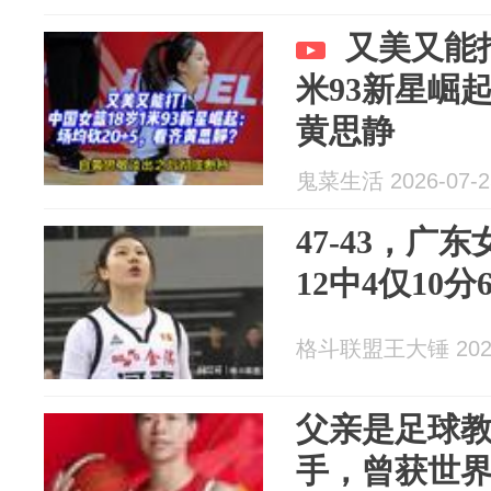
又美又能
米93新星崛起
黄思静
鬼菜生活 2026-07-2
47-43，广
12中4仅10
格斗联盟王大锤 2026
父亲是足球
手，曾获世