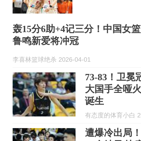
轰15分6助+4记三分！中国女
鲁鸣新爱将冲冠
李喜林篮球绝杀 2026-04-01
73-83！卫
大国手全哑火
诞生
有态度的体育小白 202
遭爆冷出局