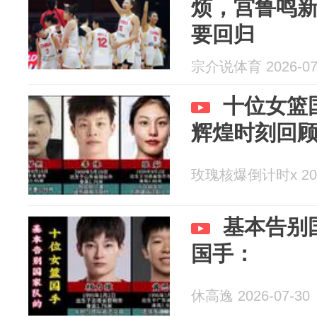
烦，宫鲁鸣
要回归
宗介说体育 2026-07
十位女篮
辉煌时刻回顾
玫瑰核爆倒计时x 2026
基本告别
国手：
休高逸 2026-07-30