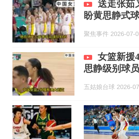
送走张茹
盼黄思静式
聚焦事件 2026-07-0
女篮新援
思静级别球
五姑娘台球 2026-07