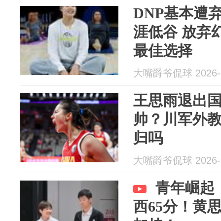
DNP基本遭
涯低谷 放弃
最佳选择
大嘴爵爷侃球 2026-0
王思雨退出
帅？川军外
归吗
大嘴爵爷侃球 2026-0
青年崛起
西65分！黄