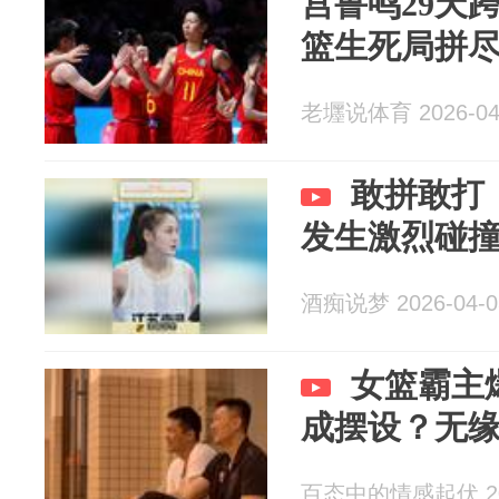
宫鲁鸣29天
篮生死局拼
老壥说体育 2026-04
敢拼敢打
发生激烈碰
酒痴说梦 2026-04-0
女篮霸主
成摆设？无
百态中的情感起伏 202