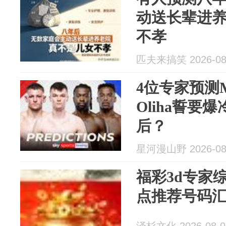
动送长辈进
不孝
匹夫来搞笑 2026-08
4位专家预测M
Oliha誓要
后？
星河漫山野 2026-08
福彩3d专家
点推荐号码