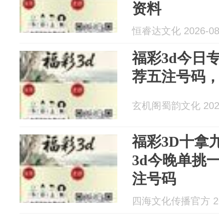
资料
恒睿达文化 2026-08
福彩3d今日
荐五注号码
玄机阁蜀韵文化 2026
福彩3D十拿
3d今晚单挑
注号码
四海文化传播官方 202