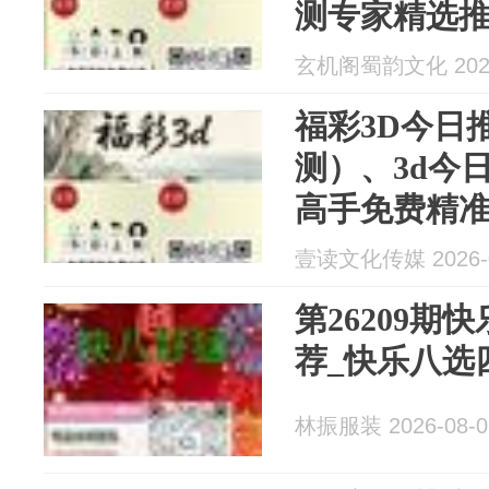
测专家精选
玄机阁蜀韵文化 2026
福彩3D今日
测）、3d今
高手免费精
稳预测
壹读文化传媒 2026-0
第26209期
荐_快乐八选
林振服装 2026-08-0