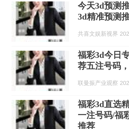
今天3d预测
3d精准预测
共喜文娱新视界 2026
福彩3d今日
荐五注号码
联曼振产业观察 2026
福彩3d直选
一注号码/福
推荐