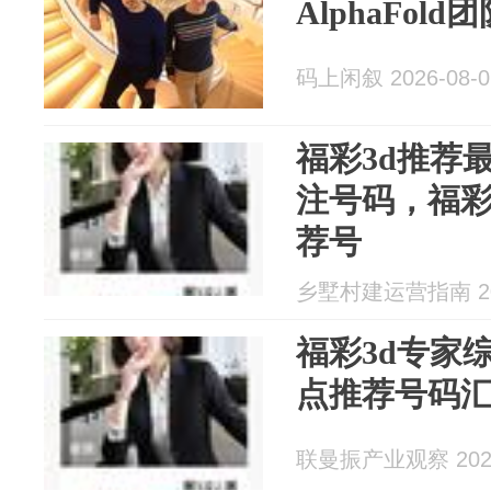
AlphaFol
码上闲叙 2026-08-0
福彩3d推荐
注号码，福彩
荐号
乡墅村建运营指南 202
福彩3d专家
点推荐号码
联曼振产业观察 2026