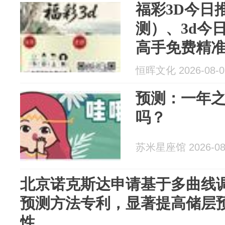
福彩3D今日
测）、3d今
高手免费精
稳预测
恒晖文化 2026-08-0
预测：一年
吗？
苏米星座馆 2026-08
北京诺克斯达申请基于多曲线
预测方法专利，显著提高储层
性