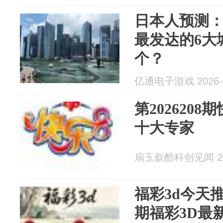
日本人预测：
最发达的6大
个？
亿通电子游戏 2026-0
第202620
十大专家
扇玉叙酷科创见闻 202
福彩3d今天
期福彩3D最