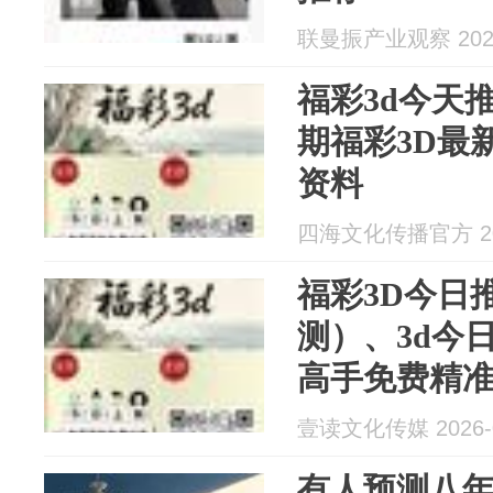
联曼振产业观察 2026
福彩3d今天
期福彩3D最
资料
四海文化传播官方 202
福彩3D今日
测）、3d今
高手免费精
稳预测
壹读文化传媒 2026-0
有人预测八