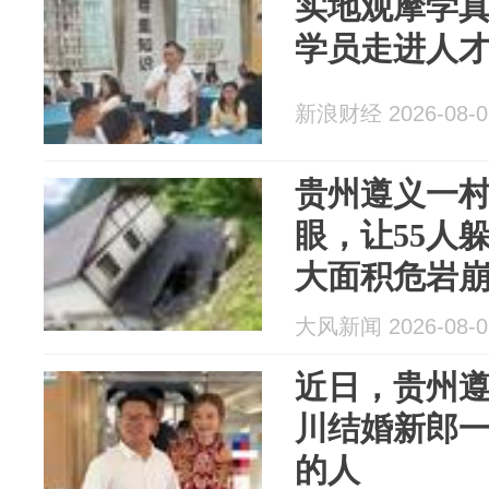
实地观摩学
学员走进人
新浪财经 2026-08-0
贵州遵义一
眼，让55人
大面积危岩
损，应急管
大风新闻 2026-08-0
近日，贵州
川结婚新郎
的人