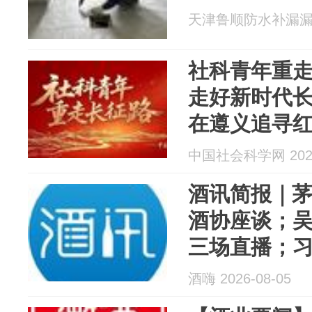
天津鲁顺防水补漏漏水修
社科青年重走
走好新时代
在遵义追寻
中国社会科学网 2026
酒讯简报｜
酒协座谈；
三场直播；习
酒文化周…
酒嗨 2026-08-05