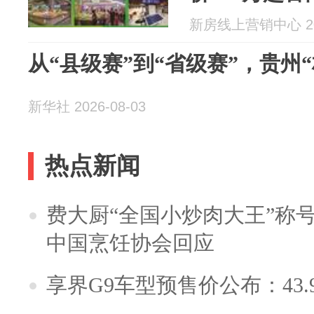
最新直售|权
新房线上营销中心 202
格-户型-地址
从“县级赛”到“省级赛”，贵州
新华社 2026-08-03
热点新闻
费大厨“全国小炒肉大王”称
中国烹饪协会回应
享界G9车型预售价公布：43.