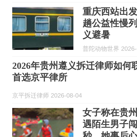
重庆西站出
趟公益性慢列
义避暑
普陀动物世界 2026-0
2026年贵州遵义拆迁律师如
首选京平律所
京平拆迁律师 2026-08-04
女子称在贵
遇陌生男子闯
秒，她事后