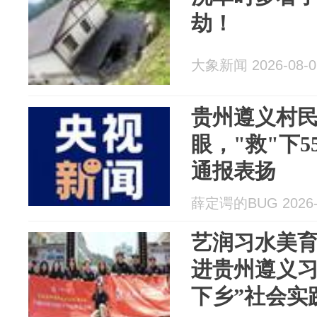
劫！
大象新闻 2026-08-0
贵州遵义村
眼，"救"下
通报表扬
薛定谔的BUG 2026-
艺润习水美
进贵州遵义习
下乡”社会实