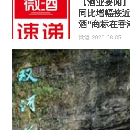
【酒业要闻
同比增幅接近
酒”商标在香
在遵义开展三场
微酒 2026-08-05