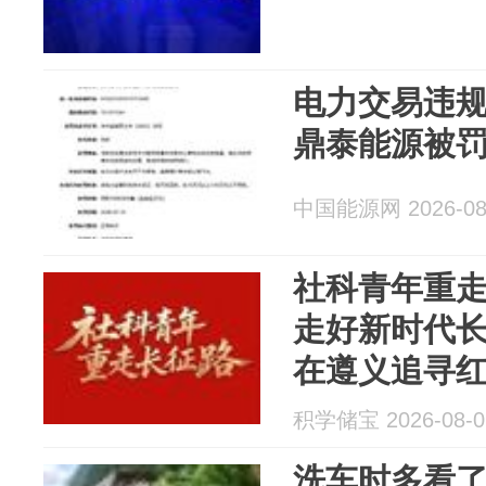
电力交易违
鼎泰能源被罚
中国能源网 2026-08
社科青年重走
走好新时代
在遵义追寻
积学储宝 2026-08-0
洗车时多看了