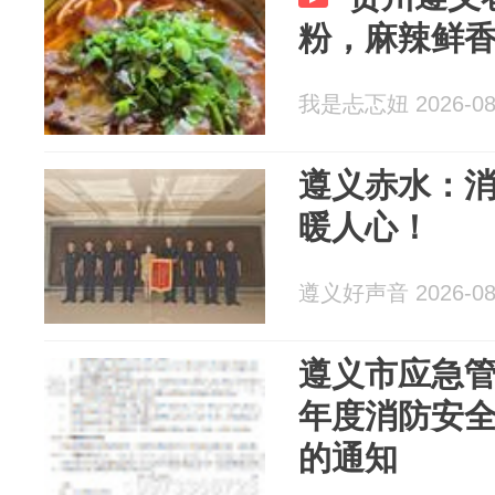
粉，麻辣鲜
我是忐忑妞 2026-08
遵义赤水：消
暖人心！
遵义好声音 2026-08
遵义市应急管理
年度消防安
的通知