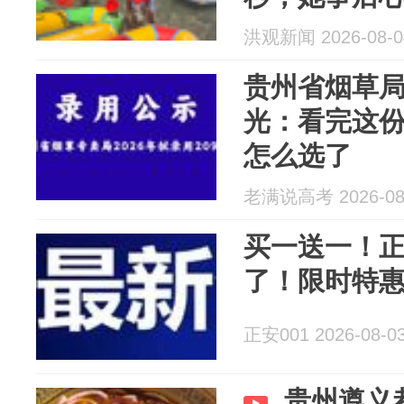
药；当地回
洪观新闻 2026-08-0
贵州省烟草局
光：看完这
怎么选了
老满说高考 2026-08
买一送一！
了！限时特
正安001 2026-08-0
贵州遵义