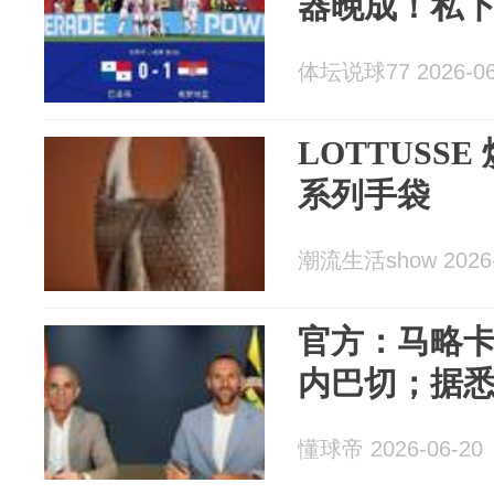
器晚成！私
体坛说球77 2026-06
LOTTUSSE 
系列手袋
潮流生活show 2026-
官方：马略
内巴切；据悉
懂球帝 2026-06-20