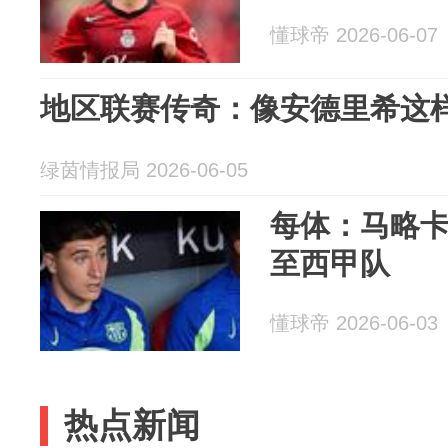
懂球帝 2026-06-07
地区联赛传奇：像安德里希这
绿茵情报局 2026-06-05
每体：马略
至西甲队
懂球帝 2026-06-03
热点新闻