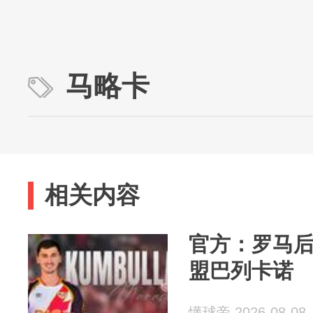
马略卡
相关内容
官方：罗马
盟巴列卡诺
懂球帝 2026-08-08