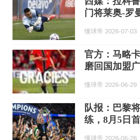
西媒：拉科
门将莱奥-罗
懂球帝 2026-07-03
官方：马略
磨回国加盟
懂球帝 2026-06-29
队报：巴黎将
练，8月5日
懂球帝 2026-06-26