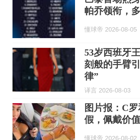
帕乔领衔，
懂球帝 2026-08-05
53岁西班牙
刻般的手臂引
律”
译言 2026-08-03
图片报：C罗
假，佩戴价
懂球帝 2026-08-02