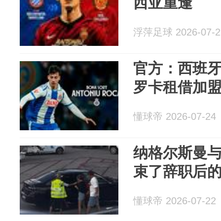
西亚重逢
浮萍足球 2026-07-2
官方：西班牙
罗卡租借加
懂球帝 2026-07-24
纳格尔斯曼
束了辞职后
懂球帝 2026-07-22