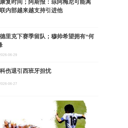
康复时间；阿斯报：琼阿梅尼可能离
联内部越来越支持引进他
德里克下赛季留队；穆帅希望拥有“何
锋
026-06-29
科伤退引西班牙担忧
026-06-27