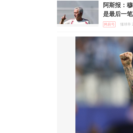
阿斯报：穆
是最后一笔
网易号
懂球帝 2