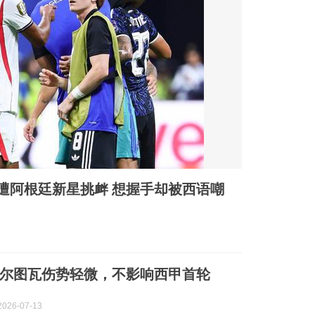
遭阿根廷新星挑衅 想握手却被西语嘲
尔图瓦伤势轻微，不影响西甲首轮
026-07-13