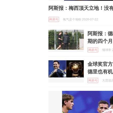
阿斯报：梅西顶天立地！没
网易号
氧气是个地铁 2026-07-22
阿斯报：德
期的四个月
网易号
懂球帝 2
金球奖官方
德里也有机
网易号
大昆说台球