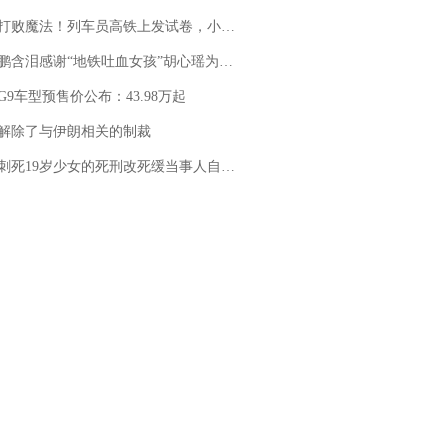
法！列车员高铁上发试卷，小朋友一秒静音，12306回应：列车员个人行为，不是铁路规定
地铁吐血女孩”胡心瑶为嫣然天使捐99999元：这份捐赠太沉重，尊重其捐赠意愿，个人向胡心瑶和她的病友之家各捐赠99999元
G9车型预售价公布：43.98万起
解除了与伊朗相关的制裁
19岁少女的死刑改死缓当事人自述：出狱11年间始终刻意躲避被害人家属