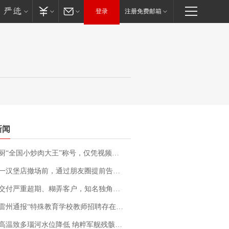
登录
注册免费邮箱
新闻
“全国小炒肉大王”称号，仅凭视频评出？中国烹饪协会回应
撤场前，通过朋友圈提前告知逐一退费，有顾客仅剩1元也全被退回，分文不少；顾客：言而有信，让人感动
期、糊弄客户，知名独角兽车企创始人回应：都没证据，将依法采取措施，“本人长期与美国交管局保持沟通，对方表示肯定”
通报“特殊教育学校教师招聘存在违规行为”：已启动问责程序 副校长被停职
高温致多瑙河水位降低 纳粹军舰残骸重见天日