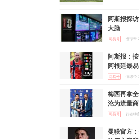
阿斯报探访
大脑
网易号
懂球帝 2
阿斯报：按
阿根廷最易
网易号
懂球帝 2
梅西再拿全
沦为流量商
网易号
行者聊官 
曼联官方：