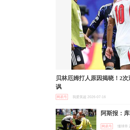
贝林厄姆打人原因揭晓！2次
讽
网易号
我爱英超 2026-07-16
阿斯报：库
网易号
懂球帝 2