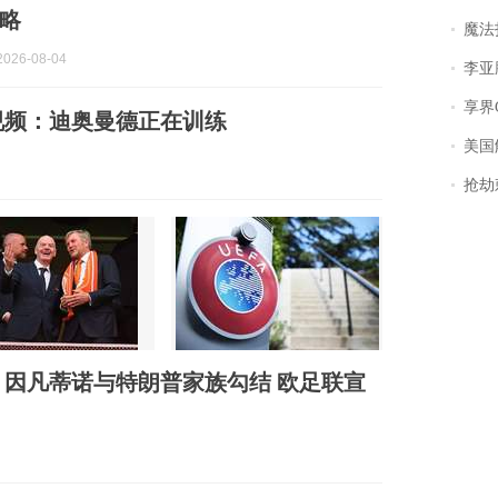
略
魔法打败魔
026-08-04
李亚鹏含泪感谢“
享界
视频：迪奥曼德正在训练
美国
抢劫刺死
因凡蒂诺与特朗普家族勾结 欧足联宣