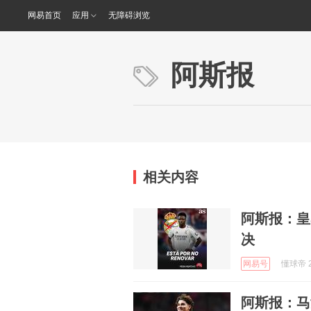
网易首页
应用
无障碍浏览
阿斯报
相关内容
阿斯报：皇
决
网易号
懂球帝 2
阿斯报：马