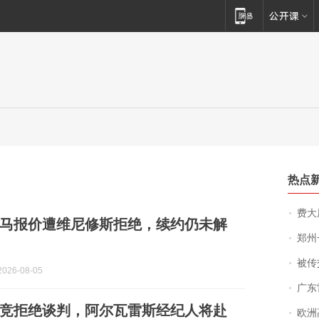
热点
费大厨
马报价遭维尼修斯拒绝，续约仍未解
郑州一汉堡店
被传交付严重超
026-08-05
广东雷州
竞拒绝谈判，阿尔瓦雷斯经纪人将赴
欧洲