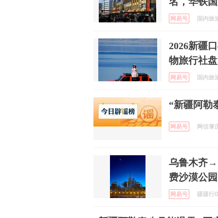
名，华铁国
网易号
国内旅游资
2026新
物旅行社盘
网易号
国内旅游 
“新疆阿勒泰
网易号
网信肇庆 
乌鲁木齐→
费沙漠公园
网易号
疆疆行01