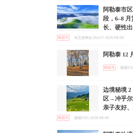
阿勒泰市区
段，6–8
长、硬性出
网易号
有态度网友19vU7r 2026-08-08
阿勒泰 12
网易号
疆疆行01
边境秘境 
区→冲乎尔
亲子友好、
网易号
疆疆行01 2026-08-08