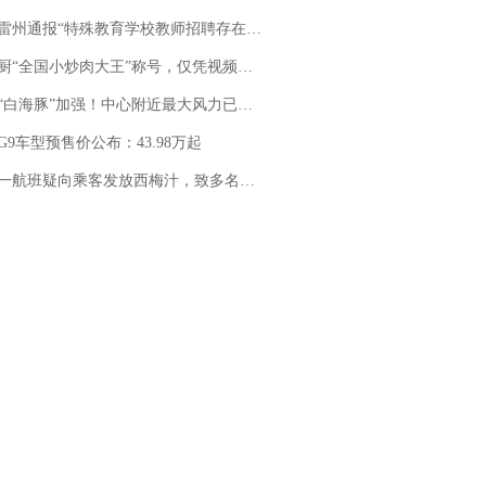
通报“特殊教育学校教师招聘存在违规行为”：已启动问责程序 副校长被停职
“全国小炒肉大王”称号，仅凭视频评出？中国烹饪协会回应
白海豚”加强！中心附近最大风力已达15级 最新研判
G9车型预售价公布：43.98万起
客发放西梅汁，致多名乘客在飞行途中排队上厕所！乘客：机上100多人只有2个厕所；客服回应：并非每架飞机都会发放西梅汁