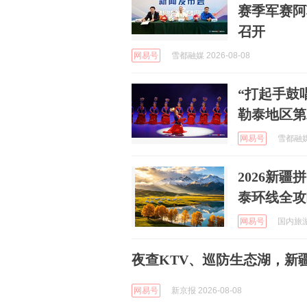
赛季军赛阿
召开
网易号
雪都融媒 2026-08-08
“打起手鼓
勒泰地区第
网易号
雪都融媒 
2026新
泰环线全攻
网易号
国内旅游指
夜查KTV、巡防生态湖，新
网易号
新京报 2026-08-08