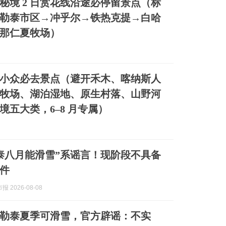
秘境 2 日赏花线沿途必停留景点（标
勒泰市区→冲乎尔→铁热克提→白哈
那仁夏牧场）
小众必去景点（避开禾木、喀纳斯人
牧场、湖泊湿地、原生村落、山野河
境五大类，6–8 月专属）
泰八月能滑雪”系谣言！现阶段不具备
件
 2026-08-08
勒泰夏季可滑雪，官方辟谣：不实