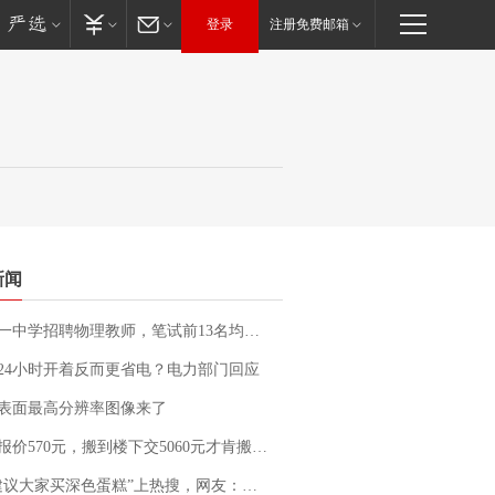
登录
注册免费邮箱
新闻
招聘物理教师，笔试前13名均遭淘汰？教育局：已叫停招聘，成立调查组全面核查
24小时开着反而更省电？电力部门回应
表面最高分辨率图像来了
价570元，搬到楼下交5060元才肯搬上楼！女子傻眼了……
建议大家买深色蛋糕”上热搜，网友：天塌了！