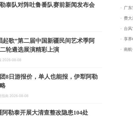
勒泰队对阵吐鲁番队赛前新闻发布会
广东雷州
费大厨
台风“
享界
唱起歌”第二届中国新疆民间艺术季阿
二轮遴选展演精彩上演
南航一航班疑向乘
2026-08-08
疆拼团8日游报价，单人也能报，伊犁阿勒
略
南 2026-08-08
疆阿勒泰开展大清查整改隐患104处