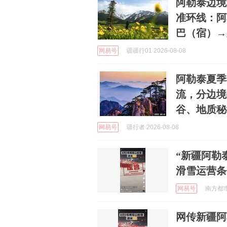
阿勒泰边境
准环线：阿
巴（宿）→
网易号
疆疆行01 2026-08-08
阿勒泰夏季
流，分边境
谷、地质秘
网易号
疆行者 2026-08-08
“新疆阿勒
滑雪运营条
网易号
南方都市报
网传新疆阿