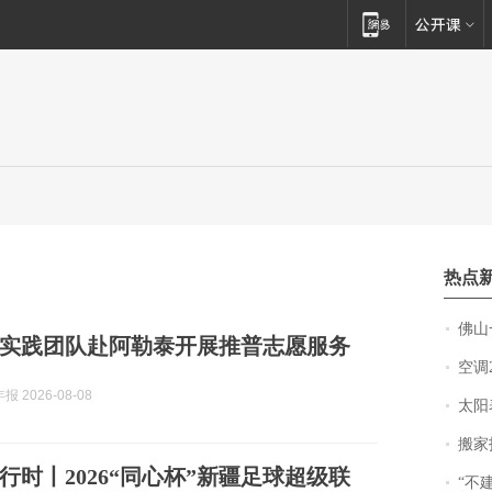
热点
佛山一中学
实践团队赴阿勒泰开展推普志愿服务
空调
 2026-08-08
太阳
搬家报
行时丨2026“同心杯”新疆足球超级联
“不