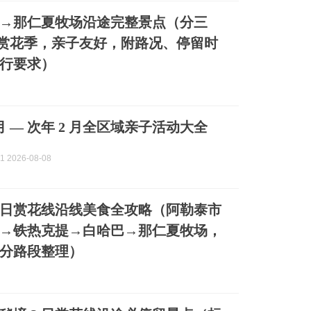
→那仁夏牧场沿途完整景点（分三
 月赏花季，亲子友好，附路况、停留时
行要求）
 月 — 次年 2 月全区域亲子活动大全
 2026-08-08
2 日赏花线沿线美食全攻略（阿勒泰市
→铁热克提→白哈巴→那仁夏牧场，
分路段整理）