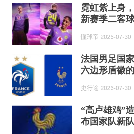
霓虹紫上身
新赛季二客
懂球帝 2026-07-30
法国男足国
六边形盾徽
史行途 2026-07-30
“高卢雄鸡”
布国家队新