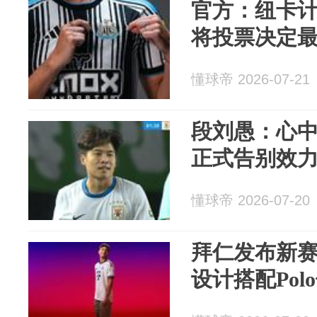
官方：纽卡
将投票决定
懂球帝 2026-07-21
段刘愚：心
正式告别效
懂球帝 2026-07-20
拜仁发布新
设计搭配Po