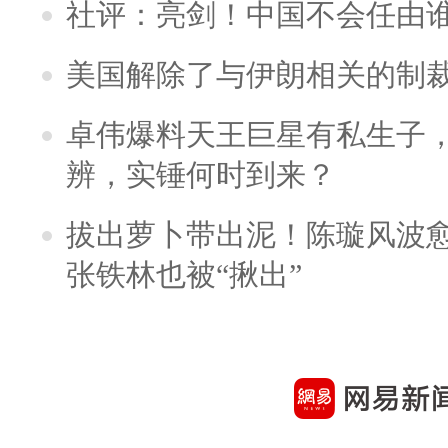
社评：亮剑！中国不会任由
美国解除了与伊朗相关的制
卓伟爆料天王巨星有私生子
辨，实锤何时到来？
拔出萝卜带出泥！陈璇风波
张铁林也被“揪出”