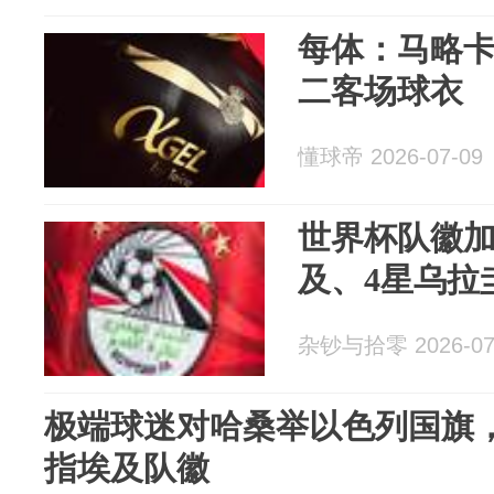
每体：马略卡发
二客场球衣
懂球帝 2026-07-09
世界杯队徽加星
及、4星乌拉
杂钞与拾零 2026-07
极端球迷对哈桑举以色列国旗
指埃及队徽