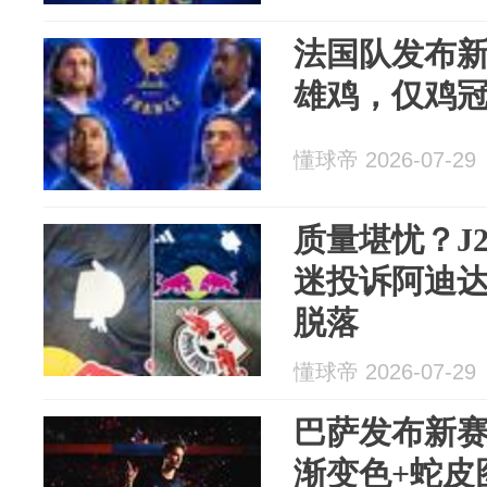
法国队发布
雄鸡，仅鸡
懂球帝 2026-07-29
质量堪忧？J
迷投诉阿迪达
脱落
懂球帝 2026-07-29
巴萨发布新
渐变色+蛇皮