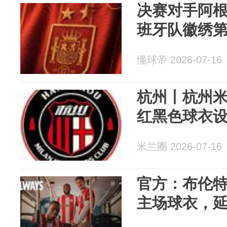
决赛对手阿
班牙队徽绣
懂球帝 2026-07-16
杭州丨杭州
红黑色球衣
米兰圈 2026-07-16
官方：布伦特福
主场球衣，