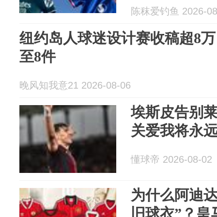
陈秣爱钓鱼 2026-08
纽约岛人球迷设计赛收稿超8
至8件
晚风知我意21 2026-08-06
埃斯皮告别
关爱我将永
懂球帝 2026-08-02
为什么阿迪达
旧球衣”？皇