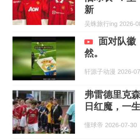
新
吴蛛旅行ing 2026-0
面对队徽
然。
轩源子动漫 2026-07
弗雷德里克
日红魔，一
懂球帝 2026-07-30